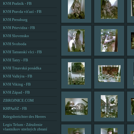
KVH Prašník - FB
KVH Pravda víťazí - FB
KVH Pressburg
KVH Prievidza - FB
KVH Slovensko
KVH Svoboda
KVH Tatranskí vlci - FB
KVH Tatry - FB
KVH Trnavská posádka
KVH Valkýra - FB
KVH Viking - FB
KVH Západ - FB
ZBROJNICE.COM
KHPAaSZ - FB
Kriegsberichter des Heeres
Legis Telum - Združenie
vlastníkov strelných zbraní