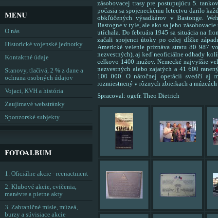
zásobovacej trasy pre postupujúcu 5. tankov
počasia sa spojeneckému letectvu darilo kaž
MENU
obkľúčených výsadkárov v Bastonge. Weh
Bastogne v tyle, ale ako sa jeho zásobovacie
O nás
utíchala. Do februára 1945 sa situácia na fr
začali spojenci útoky po celej dĺžke západn
Historické vojenské jednotky
Americké velenie priznáva stratu 80 987 v
nezvestných), aj keď neoficiálne odhady kolíš
Kontaktné údaje
celkovo 1400 mužov. Nemecké najvyššie vele
nezvestných alebo zajatých a 41 600 ranen
Stanovy, tlačivá, 2 % z dane a
100 000. O náročnej operácii svedčí aj 
ochrana osobných údajov
rozmiestnený v rôznych zbierkach a múzeách 
Vojaci, KVH a história
Spracoval: ogefr. Theo Dietrich
Zaujímavé webstránky
Sponzorské subjekty
FOTOALBUM
1. Oficiálne akcie - reenactment
2. Klubové akcie, cvičenia,
manévre a pietne akty
3. Zahraničné misie, múzeá,
burzy a súvisiace akcie