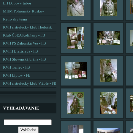
LH Dobový tábor
MHM Pohronský Ruskov
Retro sky team
KVH a strelecký klub Hodošík
Klub ČSĽA Kolíňany - FB
KVH PS Záhorská Ves - FB
KVPH Bratislava - FB
KVH Slovenská brána - FB
KVH Turiec - FB
KVH Liptov - FB
KVH a strelecký klub Vráble - FB
VYHĽADÁVANIE