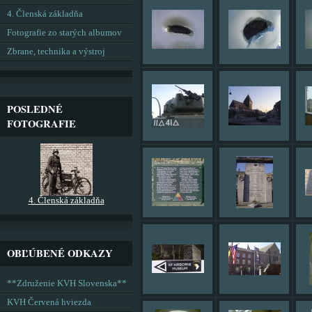
4. Členská základňa
Fotografie zo starých albumov
Zbrane, technika a výstroj
POSLEDNÉ
FOTOGRAFIE
4. Členská základňa
OBĽÚBENÉ ODKAZY
**Združenie KVH Slovenska**
KVH Červená hviezda