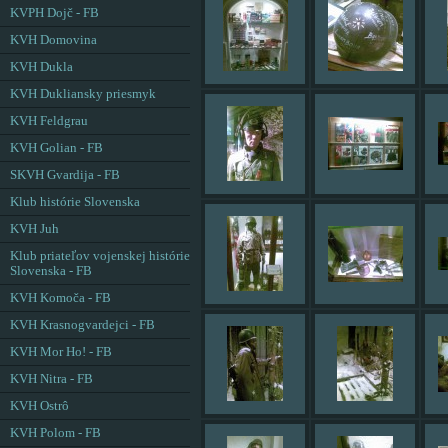
KVPH Dojč - FB
KVH Domovina
KVH Dukla
KVH Dukliansky priesmyk
KVH Feldgrau
KVH Golian - FB
SKVH Gvardija - FB
Klub histórie Slovenska
KVH Juh
Klub priateľov vojenskej histórie
Slovenska - FB
KVH Komoča - FB
KVH Krasnogvardejci - FB
KVH Mor Ho! - FB
KVH Nitra - FB
KVH Ostrô
KVH Polom - FB