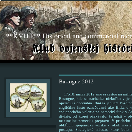
**KVHT** Historical and commercial ree
Bastogne 2012
17.-18. marca 2012 sme sa cestou na milita
Bastogne, kde sa nachádza niekoľko vojen
operáciu z decembra 1944 až januára 1945 p
angličtine často označovanú ako Bitka o 
spojeneckého velenia na nemecký útok v Ar
divízie, od ktorej očakávalo, že udrží v 
maximálne nemeckú prepravu. V priebehu
obkľúčiť spojenecké vojská v okolí mest
postupu. Strategické miesto, ktoré bolo 