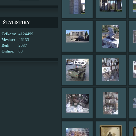
ŠTATISTIKY
Celkom:
4124499
Mesiac:
46133
Deň:
2037
Online:
63