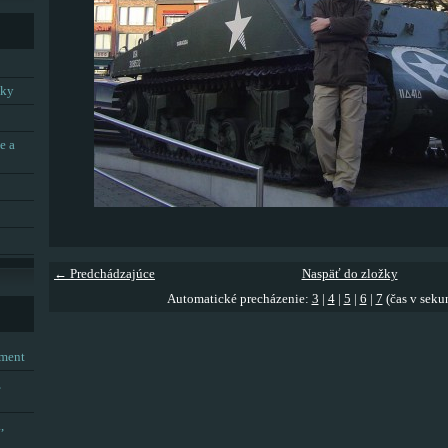
tky
e a
← Predchádzajúce
Naspäť do zložky
Automatické precházenie:
3
|
4
|
5
|
6
|
7
(čas v seku
tment
,
,