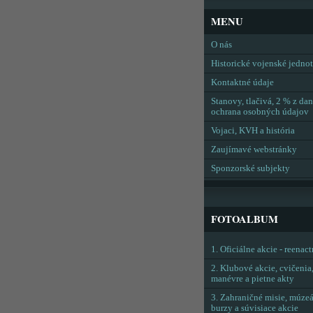
MENU
O nás
Historické vojenské jedno
Kontaktné údaje
Stanovy, tlačivá, 2 % z dan
ochrana osobných údajov
Vojaci, KVH a história
Zaujímavé webstránky
Sponzorské subjekty
FOTOALBUM
1. Oficiálne akcie - reenac
2. Klubové akcie, cvičenia
manévre a pietne akty
3. Zahraničné misie, múzeá
burzy a súvisiace akcie