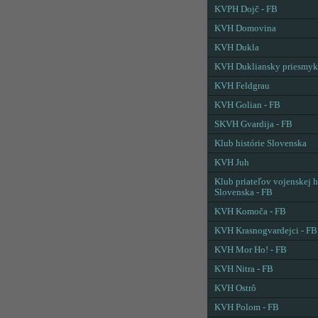
KVPH Dojč - FB
KVH Domovina
KVH Dukla
KVH Dukliansky priesmyk
KVH Feldgrau
KVH Golian - FB
SKVH Gvardija - FB
Klub histórie Slovenska
KVH Juh
Klub priateľov vojenskej h
Slovenska - FB
KVH Komoča - FB
KVH Krasnogvardejci - FB
KVH Mor Ho! - FB
KVH Nitra - FB
KVH Ostrô
KVH Polom - FB