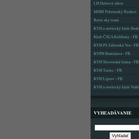
LH Dobový tábor
MHM Pohronský Ruskov
Retro sky team
KVH a strelecký klub Hod
Klub ČSĽA Kolíňany - FB
KVH PS Záhorská Ves - FB
KVPH Bratislava - FB
KVH Slovenská brána - FB
KVH Turiec - FB
KVH Liptov - FB
KVH a strelecký klub Vráb
VYHĽADÁVANIE