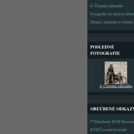
4. Členská základňa
Fotografie zo starých alb
Zbrane, technika a výstroj
POSLEDNÉ
FOTOGRAFIE
4. Členská základňa
OBĽÚBENÉ ODKAZ
**Združenie KVH Sloven
KVH Červená hviezda