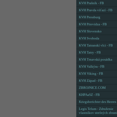
KVH Prašník - FB
KVH Pravda víťazí - FB
KVH Pressburg
KVH Prievidza - FB
KVH Slovensko
KVH Svoboda
KVH Tatranskí vlci - FB
KVH Tatry - FB
KVH Trnavská posádka
KVH Valkýra - FB
KVH Viking - FB
KVH Západ - FB
ZBROJNICE.COM
KHPAaSZ - FB
Kriegsberichter des Heeres
Legis Telum - Združenie
vlastníkov strelných zbran