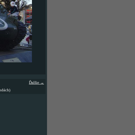
Ďalšie →
ndách)