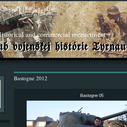
torical and commercial reenactment **
Bastogne 2012
Bastogne 05