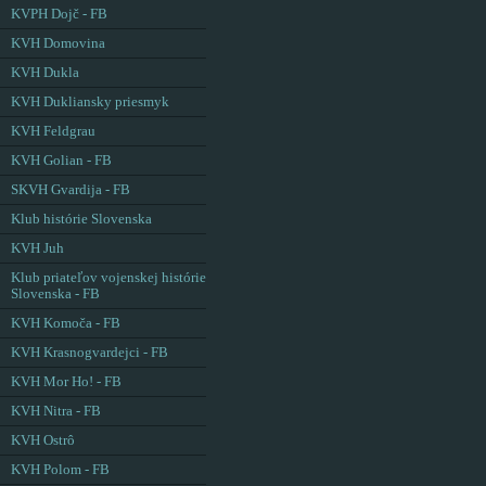
KVPH Dojč - FB
KVH Domovina
KVH Dukla
KVH Dukliansky priesmyk
KVH Feldgrau
KVH Golian - FB
SKVH Gvardija - FB
Klub histórie Slovenska
KVH Juh
Klub priateľov vojenskej histórie
Slovenska - FB
KVH Komoča - FB
KVH Krasnogvardejci - FB
KVH Mor Ho! - FB
KVH Nitra - FB
KVH Ostrô
KVH Polom - FB