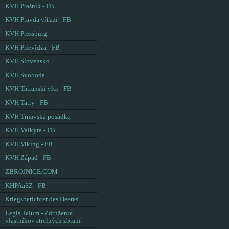
KVH Prašník - FB
KVH Pravda víťazí - FB
KVH Pressburg
KVH Prievidza - FB
KVH Slovensko
KVH Svoboda
KVH Tatranskí vlci - FB
KVH Tatry - FB
KVH Trnavská posádka
KVH Valkýra - FB
KVH Viking - FB
KVH Západ - FB
ZBROJNICE.COM
KHPAaSZ - FB
Kriegsberichter des Heeres
Legis Telum - Združenie
vlastníkov strelných zbraní