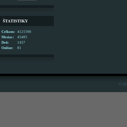
ŠTATISTIKY
Celkom:
4121590
Mesiac:
45485
Deň:
1457
Online:
81
© 20