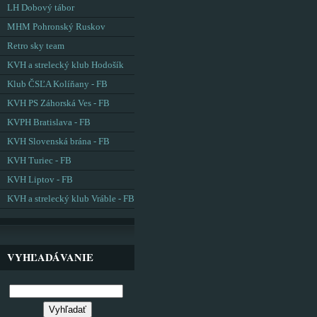
LH Dobový tábor
MHM Pohronský Ruskov
Retro sky team
KVH a strelecký klub Hodošík
Klub ČSĽA Kolíňany - FB
KVH PS Záhorská Ves - FB
KVPH Bratislava - FB
KVH Slovenská brána - FB
KVH Turiec - FB
KVH Liptov - FB
KVH a strelecký klub Vráble - FB
VYHĽADÁVANIE