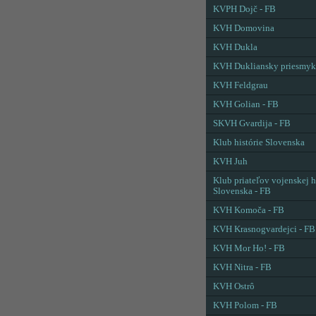
KVPH Dojč - FB
KVH Domovina
KVH Dukla
KVH Dukliansky priesmyk
KVH Feldgrau
KVH Golian - FB
SKVH Gvardija - FB
Klub histórie Slovenska
KVH Juh
Klub priateľov vojenskej h
Slovenska - FB
KVH Komoča - FB
KVH Krasnogvardejci - FB
KVH Mor Ho! - FB
KVH Nitra - FB
KVH Ostrô
KVH Polom - FB