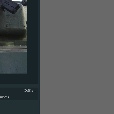
Ďalšie →
ndách)