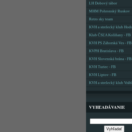
LH Dobový tábor
MHM Pohronský Ruskov
Retro sky team
KVH a strelecký klub Hod
Klub ČSĽA Kolíňany - FB
KVH PS Záhorská Ves - FB
KVPH Bratislava - FB
KVH Slovenská brána - FB
KVH Turiec - FB
KVH Liptov - FB
KVH a strelecký klub Vráb
VYHĽADÁVANIE