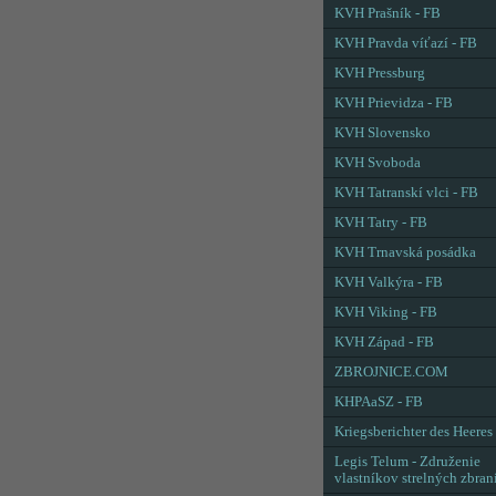
KVH Prašník - FB
KVH Pravda víťazí - FB
KVH Pressburg
KVH Prievidza - FB
KVH Slovensko
KVH Svoboda
KVH Tatranskí vlci - FB
KVH Tatry - FB
KVH Trnavská posádka
KVH Valkýra - FB
KVH Viking - FB
KVH Západ - FB
ZBROJNICE.COM
KHPAaSZ - FB
Kriegsberichter des Heeres
Legis Telum - Združenie
vlastníkov strelných zbran