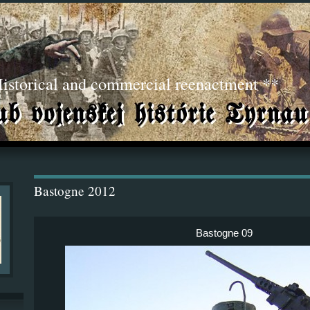
torical and commercial reenactment **
Bastogne 2012
Bastogne 09