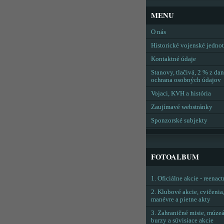
MENU
O nás
Historické vojenské jedno
Kontaktné údaje
Stanovy, tlačivá, 2 % z dan
ochrana osobných údajov
Vojaci, KVH a história
Zaujímavé webstránky
Sponzorské subjekty
FOTOALBUM
1. Oficiálne akcie - reenac
2. Klubové akcie, cvičenia
manévre a pietne akty
3. Zahraničné misie, múzeá
burzy a súvisiace akcie