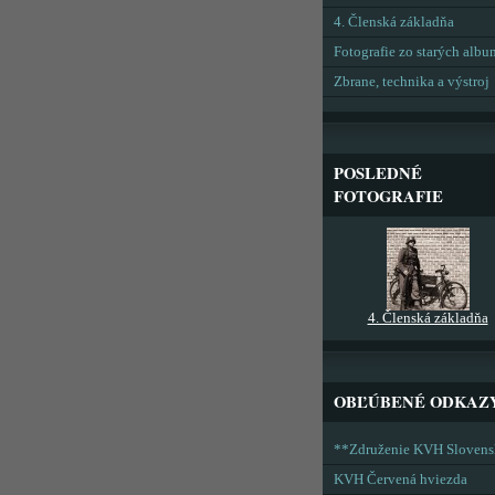
4. Členská základňa
Fotografie zo starých alb
Zbrane, technika a výstroj
POSLEDNÉ
FOTOGRAFIE
4. Členská základňa
OBĽÚBENÉ ODKAZ
**Združenie KVH Sloven
KVH Červená hviezda