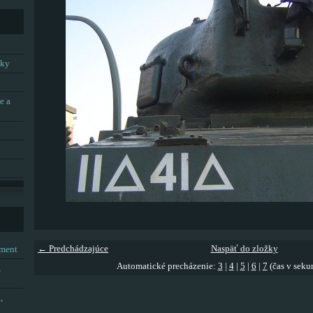
tky
e a
← Predchádzajúce
Naspäť do zložky
tment
Automatické precházenie:
3
|
4
|
5
|
6
|
7
(čas v seku
,
,