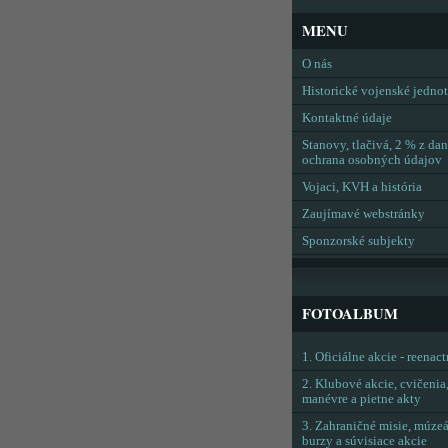
MENU
O nás
Historické vojenské jedno
Kontaktné údaje
Stanovy, tlačivá, 2 % z dan
ochrana osobných údajov
Vojaci, KVH a história
Zaujímavé webstránky
Sponzorské subjekty
FOTOALBUM
1. Oficiálne akcie - reenac
2. Klubové akcie, cvičenia
manévre a pietne akty
3. Zahraničné misie, múzeá
burzy a súvisiace akcie