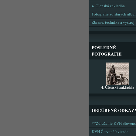
4. Členská základňa
Fotografie zo starých alb
Zbrane, technika a výstroj
POSLEDNÉ
FOTOGRAFIE
4. Členská základňa
OBĽÚBENÉ ODKAZ
**Združenie KVH Sloven
KVH Červená hviezda