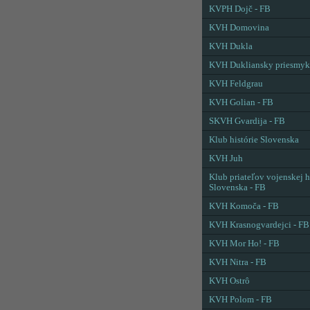
KVPH Dojč - FB
KVH Domovina
KVH Dukla
KVH Dukliansky priesmyk
KVH Feldgrau
KVH Golian - FB
SKVH Gvardija - FB
Klub histórie Slovenska
KVH Juh
Klub priateľov vojenskej h
Slovenska - FB
KVH Komoča - FB
KVH Krasnogvardejci - FB
KVH Mor Ho! - FB
KVH Nitra - FB
KVH Ostrô
KVH Polom - FB