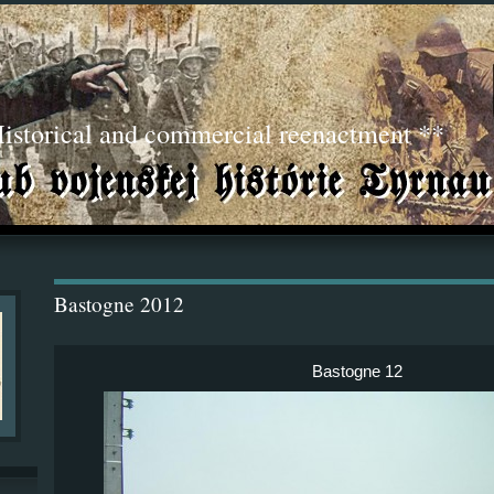
torical and commercial reenactment **
Bastogne 2012
Bastogne 12