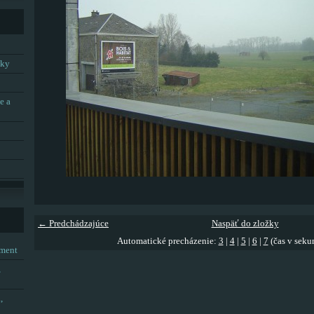
tky
e a
← Predchádzajúce
Naspäť do zložky
Automatické precházenie:
3
|
4
|
5
|
6
|
7
(čas v seku
tment
,
,