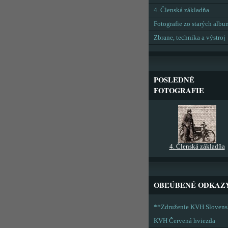
4. Členská základňa
Fotografie zo starých alb
Zbrane, technika a výstroj
POSLEDNÉ
FOTOGRAFIE
4. Členská základňa
OBĽÚBENÉ ODKAZ
**Združenie KVH Sloven
KVH Červená hviezda