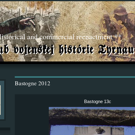
torical and commercial reenactment **
Bastogne 2012
Bastogne 13c