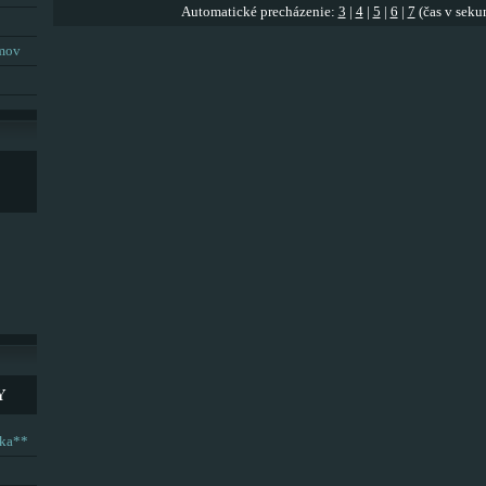
Automatické precházenie:
3
|
4
|
5
|
6
|
7
(čas v seku
umov
Y
ska**