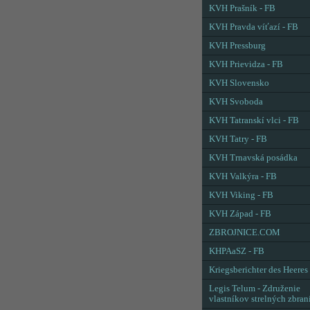
KVH Prašník - FB
KVH Pravda víťazí - FB
KVH Pressburg
KVH Prievidza - FB
KVH Slovensko
KVH Svoboda
KVH Tatranskí vlci - FB
KVH Tatry - FB
KVH Trnavská posádka
KVH Valkýra - FB
KVH Viking - FB
KVH Západ - FB
ZBROJNICE.COM
KHPAaSZ - FB
Kriegsberichter des Heeres
Legis Telum - Združenie
vlastníkov strelných zbran