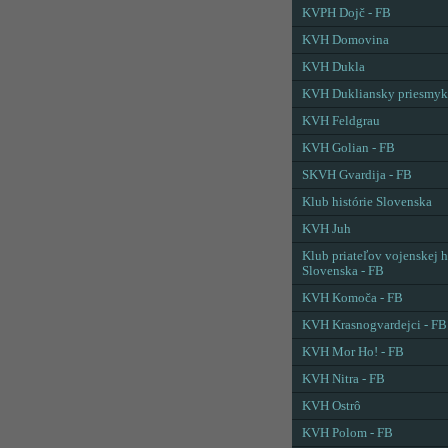
KVPH Dojč - FB
KVH Domovina
KVH Dukla
KVH Dukliansky priesmyk
KVH Feldgrau
KVH Golian - FB
SKVH Gvardija - FB
Klub histórie Slovenska
KVH Juh
Klub priateľov vojenskej h
Slovenska - FB
KVH Komoča - FB
KVH Krasnogvardejci - FB
KVH Mor Ho! - FB
KVH Nitra - FB
KVH Ostrô
KVH Polom - FB