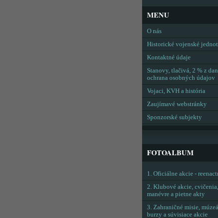
MENU
O nás
Historické vojenské jedno
Kontaktné údaje
Stanovy, tlačivá, 2 % z dan
ochrana osobných údajov
Vojaci, KVH a história
Zaujímavé webstránky
Sponzorské subjekty
FOTOALBUM
1. Oficiálne akcie - reenac
2. Klubové akcie, cvičenia
manévre a pietne akty
3. Zahraničné misie, múzeá
burzy a súvisiace akcie