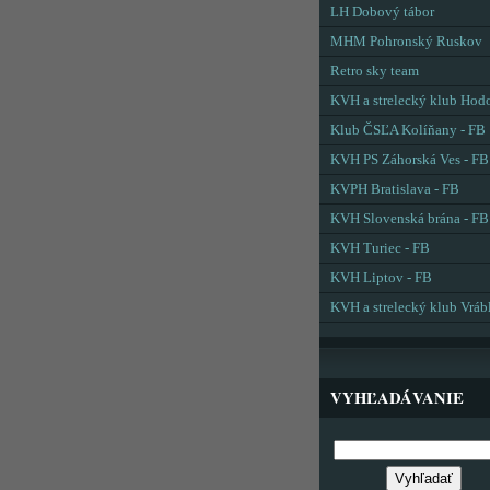
LH Dobový tábor
MHM Pohronský Ruskov
Retro sky team
KVH a strelecký klub Hod
Klub ČSĽA Kolíňany - FB
KVH PS Záhorská Ves - FB
KVPH Bratislava - FB
KVH Slovenská brána - FB
KVH Turiec - FB
KVH Liptov - FB
KVH a strelecký klub Vráb
VYHĽADÁVANIE