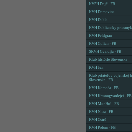
KVPH Dojč - FB
KVH Domovina
KVH Dukla
KVH Dukliansky priesmyk
KVH Feldgrau
KVH Golian - FB
SKVH Gvardija - FB
Klub histórie Slovenska
KVH Juh
Klub priateľov vojenskej h
Slovenska - FB
KVH Komoča - FB
KVH Krasnogvardejci - FB
KVH Mor Ho! - FB
KVH Nitra - FB
KVH Ostrô
KVH Polom - FB