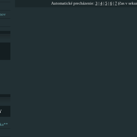
Automatické precházenie:
3
|
4
|
5
|
6
|
7
(čas v seku
umov
Y
ska**