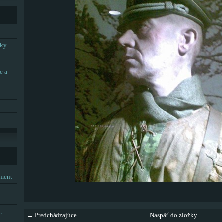
tky
e a
tment
,
,
← Predchádzajúce
Naspäť do zložky