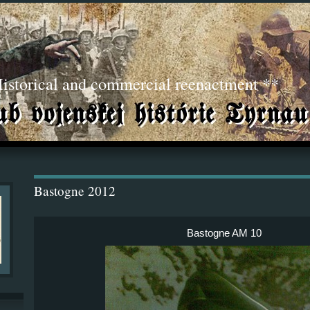
torical and commercial reenactment **
Bastogne 2012
Bastogne AM 10