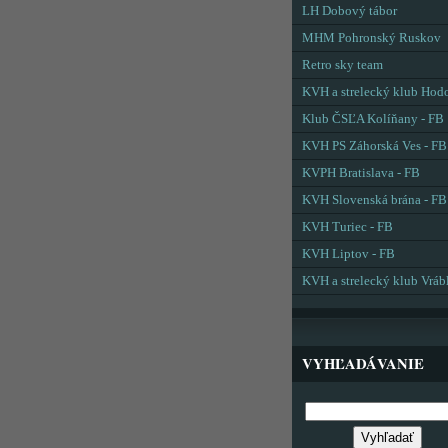
LH Dobový tábor
MHM Pohronský Ruskov
Retro sky team
KVH a strelecký klub Hod
Klub ČSĽA Kolíňany - FB
KVH PS Záhorská Ves - FB
KVPH Bratislava - FB
KVH Slovenská brána - FB
KVH Turiec - FB
KVH Liptov - FB
KVH a strelecký klub Vráb
VYHĽADÁVANIE