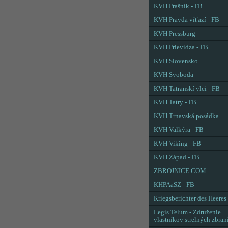
KVH Prašník - FB
KVH Pravda víťazí - FB
KVH Pressburg
KVH Prievidza - FB
KVH Slovensko
KVH Svoboda
KVH Tatranskí vlci - FB
KVH Tatry - FB
KVH Trnavská posádka
KVH Valkýra - FB
KVH Viking - FB
KVH Západ - FB
ZBROJNICE.COM
KHPAaSZ - FB
Kriegsberichter des Heeres
Legis Telum - Združenie
vlastníkov strelných zbran