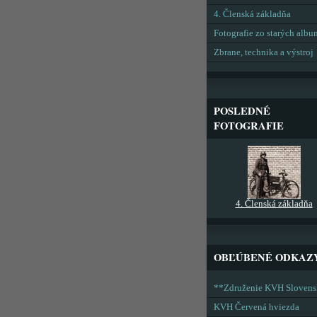
4. Členská základňa
Fotografie zo starých alb
Zbrane, technika a výstroj
POSLEDNÉ
FOTOGRAFIE
4. Členská základňa
OBĽÚBENÉ ODKAZ
**Združenie KVH Sloven
KVH Červená hviezda