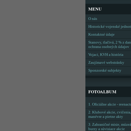
MENU
O nás
Historické vojenské jedno
Kontaktné údaje
Stanovy, tlačivá, 2 % z dan
ochrana osobných údajov
Vojaci, KVH a história
Zaujímavé webstránky
Sponzorské subjekty
FOTOALBUM
1. Oficiálne akcie - reenac
2. Klubové akcie, cvičenia
manévre a pietne akty
3. Zahraničné misie, múzeá
burzy a súvisiace akcie