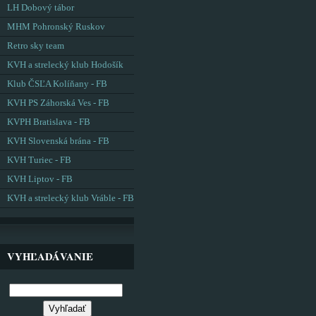
LH Dobový tábor
MHM Pohronský Ruskov
Retro sky team
KVH a strelecký klub Hodošík
Klub ČSĽA Kolíňany - FB
KVH PS Záhorská Ves - FB
KVPH Bratislava - FB
KVH Slovenská brána - FB
KVH Turiec - FB
KVH Liptov - FB
KVH a strelecký klub Vráble - FB
VYHĽADÁVANIE