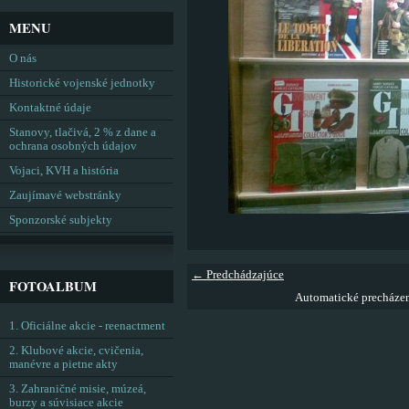
MENU
O nás
Historické vojenské jednotky
Kontaktné údaje
Stanovy, tlačivá, 2 % z dane a
ochrana osobných údajov
Vojaci, KVH a história
Zaujímavé webstránky
Sponzorské subjekty
← Predchádzajúce
FOTOALBUM
Automatické precháze
1. Oficiálne akcie - reenactment
2. Klubové akcie, cvičenia,
manévre a pietne akty
3. Zahraničné misie, múzeá,
burzy a súvisiace akcie