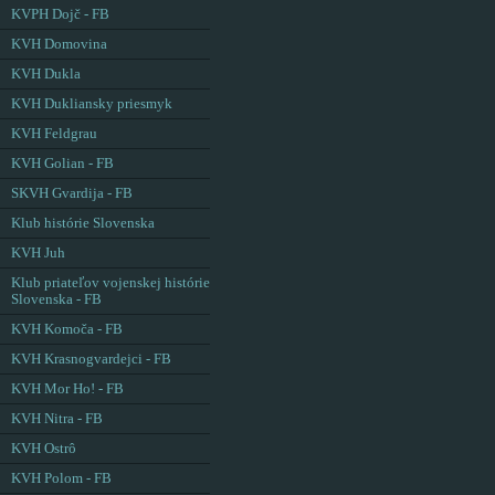
KVPH Dojč - FB
KVH Domovina
KVH Dukla
KVH Dukliansky priesmyk
KVH Feldgrau
KVH Golian - FB
SKVH Gvardija - FB
Klub histórie Slovenska
KVH Juh
Klub priateľov vojenskej histórie
Slovenska - FB
KVH Komoča - FB
KVH Krasnogvardejci - FB
KVH Mor Ho! - FB
KVH Nitra - FB
KVH Ostrô
KVH Polom - FB