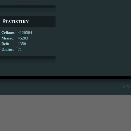
ŠTATISTIKY
Celkom:
4120584
Mesiac:
45283
Deň:
1350
Online:
71
© 20