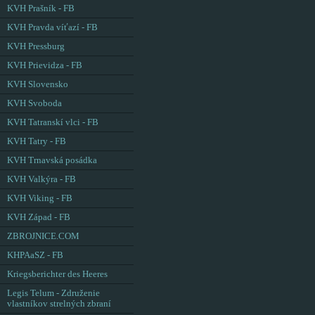
KVH Prašník - FB
KVH Pravda víťazí - FB
KVH Pressburg
KVH Prievidza - FB
KVH Slovensko
KVH Svoboda
KVH Tatranskí vlci - FB
KVH Tatry - FB
KVH Trnavská posádka
KVH Valkýra - FB
KVH Viking - FB
KVH Západ - FB
ZBROJNICE.COM
KHPAaSZ - FB
Kriegsberichter des Heeres
Legis Telum - Združenie
vlastníkov strelných zbraní