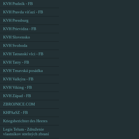
KVH Prašník - FB
KVH Pravda víťazí - FB
KVH Pressburg
KVH Prievidza - FB
KVH Slovensko
KVH Svoboda
KVH Tatranskí vlci - FB
KVH Tatry - FB
KVH Trnavská posádka
KVH Valkýra - FB
KVH Viking - FB
KVH Západ - FB
ZBROJNICE.COM
KHPAaSZ - FB
Kriegsberichter des Heeres
Legis Telum - Združenie
vlastníkov strelných zbraní