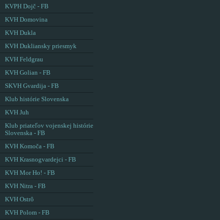
KVPH Dojč - FB
KVH Domovina
KVH Dukla
KVH Dukliansky priesmyk
KVH Feldgrau
KVH Golian - FB
SKVH Gvardija - FB
Klub histórie Slovenska
KVH Juh
Klub priateľov vojenskej histórie
Slovenska - FB
KVH Komoča - FB
KVH Krasnogvardejci - FB
KVH Mor Ho! - FB
KVH Nitra - FB
KVH Ostrô
KVH Polom - FB