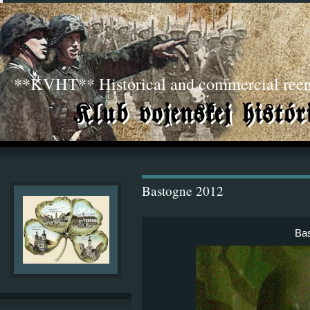
**KVHT** Historical and commercial ree
Bastogne 2012
Ba