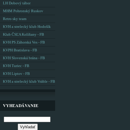
LH Dobový tábor
MHM Pohronský Ruskov
Retro sky team
KVH a strelecký klub Hodošík
Klub ČSĽA Kolíňany - FB
KVH PS Záhorská Ves - FB
KVPH Bratislava - FB
KVH Slovenská brána - FB
KVH Turiec - FB
KVH Liptov - FB
KVH a strelecký klub Vráble - FB
VYHĽADÁVANIE