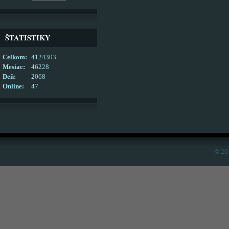
ŠTATISTIKY
Celkom:
4124303
Mesiac:
46228
Deň:
2068
Online:
47
© 20