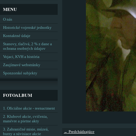
MENU
O nás
Historické vojenské jednotky
Kontaktné údaje
Stanovy, tlačivá, 2 % z dane a
ochrana osobných údajov
Vojaci, KVH a história
Zaujímavé webstránky
Sponzorské subjekty
FOTOALBUM
1. Oficiálne akcie - reenactment
2. Klubové akcie, cvičenia,
manévre a pietne akty
3. Zahraničné misie, múzeá,
← Predchádzajúce
burzy a súvisiace akcie