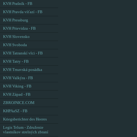
KVH Prašník - FB
KVH Pravda víťazí - FB
KVH Pressburg
KVH Prievidza - FB
KVH Slovensko
KVH Svoboda
KVH Tatranskí vlci - FB
KVH Tatry - FB
KVH Trnavská posádka
KVH Valkýra - FB
KVH Viking - FB
KVH Západ - FB
ZBROJNICE.COM
KHPAaSZ - FB
Kriegsberichter des Heeres
Legis Telum - Združenie
vlastníkov strelných zbraní