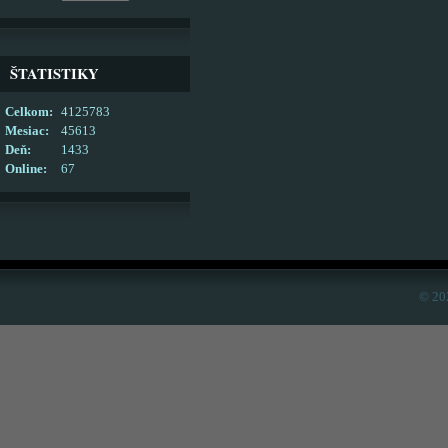
ŠTATISTIKY
Celkom:
4125783
Mesiac:
45613
Deň:
1433
Online:
67
© 20