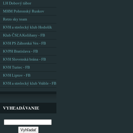
LH Dobový tábor
MHM Pohronský Ruskov
Retro sky team
KVH a strelecký klub Hodošík
Klub ČSĽA Kolíňany - FB
KVH PS Záhorská Ves - FB
KVPH Bratislava - FB
KVH Slovenská brána - FB
KVH Turiec - FB
KVH Liptov - FB
KVH a strelecký klub Vráble - FB
VYHĽADÁVANIE