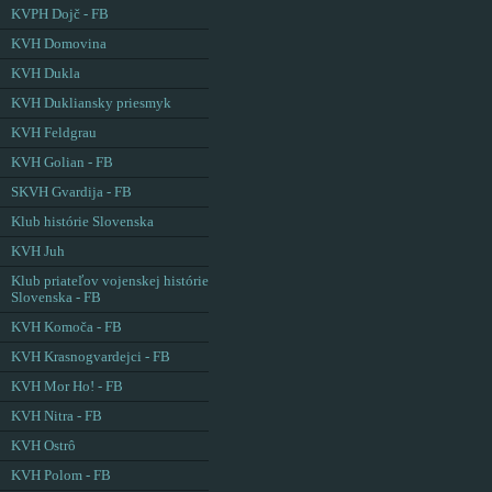
KVPH Dojč - FB
KVH Domovina
KVH Dukla
KVH Dukliansky priesmyk
KVH Feldgrau
KVH Golian - FB
SKVH Gvardija - FB
Klub histórie Slovenska
KVH Juh
Klub priateľov vojenskej histórie
Slovenska - FB
KVH Komoča - FB
KVH Krasnogvardejci - FB
KVH Mor Ho! - FB
KVH Nitra - FB
KVH Ostrô
KVH Polom - FB