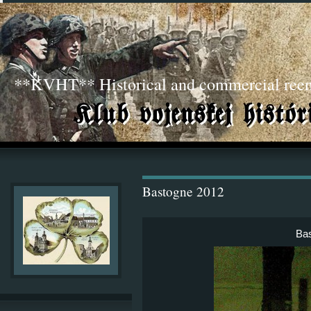
**KVHT** Historical and commercial ree
Bastogne 2012
Ba