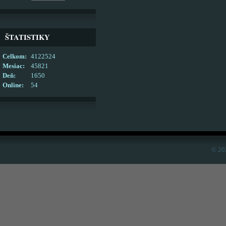
ŠTATISTIKY
Celkom:
4122524
Mesiac:
45821
Deň:
1650
Online:
54
© 20