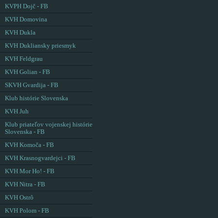
KVPH Dojč - FB
KVH Domovina
KVH Dukla
KVH Dukliansky priesmyk
KVH Feldgrau
KVH Golian - FB
SKVH Gvardija - FB
Klub histórie Slovenska
KVH Juh
Klub priateľov vojenskej histórie
Slovenska - FB
KVH Komoča - FB
KVH Krasnogvardejci - FB
KVH Mor Ho! - FB
KVH Nitra - FB
KVH Ostrô
KVH Polom - FB