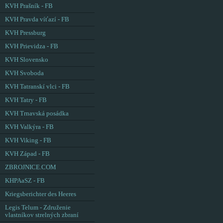
KVH Prašník - FB
KVH Pravda víťazí - FB
KVH Pressburg
KVH Prievidza - FB
KVH Slovensko
KVH Svoboda
KVH Tatranskí vlci - FB
KVH Tatry - FB
KVH Trnavská posádka
KVH Valkýra - FB
KVH Viking - FB
KVH Západ - FB
ZBROJNICE.COM
KHPAaSZ - FB
Kriegsberichter des Heeres
Legis Telum - Združenie
vlastníkov strelných zbraní