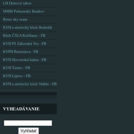
LH Dobový tábor
MHM Pohronský Ruskov
Retro sky team
KVH a strelecký klub Hodošík
Klub ČSĽA Kolíňany - FB
KVH PS Záhorská Ves - FB
KVPH Bratislava - FB
KVH Slovenská brána - FB
KVH Turiec - FB
KVH Liptov - FB
KVH a strelecký klub Vráble - FB
VYHĽADÁVANIE