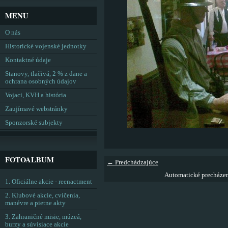
MENU
O nás
Historické vojenské jednotky
Kontaktné údaje
Stanovy, tlačivá, 2 % z dane a
ochrana osobných údajov
Vojaci, KVH a história
Zaujímavé webstránky
Sponzorské subjekty
FOTOALBUM
← Predchádzajúce
Automatické precháze
1. Oficiálne akcie - reenactment
2. Klubové akcie, cvičenia,
manévre a pietne akty
3. Zahraničné misie, múzeá,
burzy a súvisiace akcie