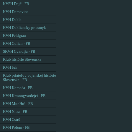
KVPH Dojč - FB
KVH Domovina
KVH Dukla
KVH Dukliansky priesmyk
KVH Feldgrau
KVH Golian - FB
SKVH Gvardija - FB
Klub histórie Slovenska
KVH Juh
Klub priateľov vojenskej histórie
Slovenska - FB
KVH Komoča - FB
KVH Krasnogvardejci - FB
KVH Mor Ho! - FB
KVH Nitra - FB
KVH Ostrô
KVH Polom - FB