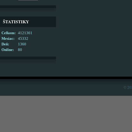
ŠTATISTIKY
Celkom:
4121361
Mesiac:
45332
Deň:
1360
Online:
80
© 20