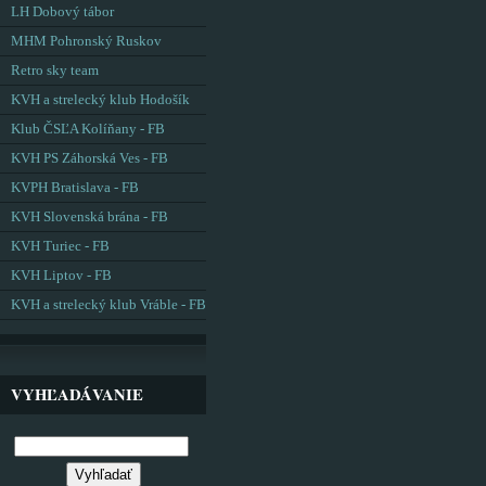
LH Dobový tábor
MHM Pohronský Ruskov
Retro sky team
KVH a strelecký klub Hodošík
Klub ČSĽA Kolíňany - FB
KVH PS Záhorská Ves - FB
KVPH Bratislava - FB
KVH Slovenská brána - FB
KVH Turiec - FB
KVH Liptov - FB
KVH a strelecký klub Vráble - FB
VYHĽADÁVANIE