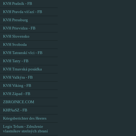
KVH Prašník - FB
KVH Pravda víťazí - FB
KVH Pressburg
KVH Prievidza - FB
KVH Slovensko
KVH Svoboda
KVH Tatranskí vlci - FB
KVH Tatry - FB
KVH Trnavská posádka
KVH Valkýra - FB
KVH Viking - FB
KVH Západ - FB
ZBROJNICE.COM
KHPAaSZ - FB
Kriegsberichter des Heeres
Legis Telum - Združenie
vlastníkov strelných zbraní