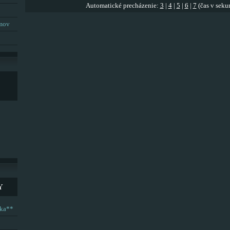
Automatické precházenie:
3
|
4
|
5
|
6
|
7
(čas v seku
umov
Y
ska**