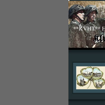
**KVHT** His