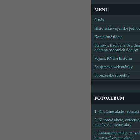
MENU
O nás
Historické vojenské jedno
Kontaktné údaje
Stanovy, tlačivá, 2 % z dan
ochrana osobných údajov
Vojaci, KVH a história
Zaujímavé webstránky
Sponzorské subjekty
FOTOALBUM
1. Oficiálne akcie - reenac
2. Klubové akcie, cvičenia
manévre a pietne akty
3. Zahraničné misie, múzeá
burzy a súvisiace akcie