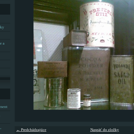
tky
e a
tment
,
,
← Predchádzajúce
Naspäť do zložky