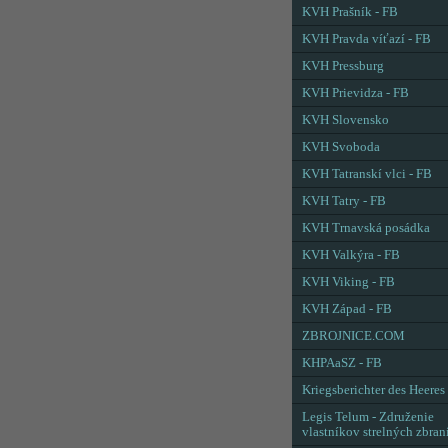
KVH Prašník - FB
KVH Pravda víťazí - FB
KVH Pressburg
KVH Prievidza - FB
KVH Slovensko
KVH Svoboda
KVH Tatranskí vlci - FB
KVH Tatry - FB
KVH Trnavská posádka
KVH Valkýra - FB
KVH Viking - FB
KVH Západ - FB
ZBROJNICE.COM
KHPAaSZ - FB
Kriegsberichter des Heeres
Legis Telum - Združenie
vlastníkov strelných zbran