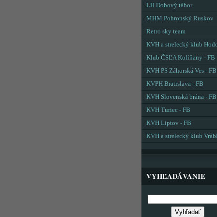
LH Dobový tábor
MHM Pohronský Ruskov
Retro sky team
KVH a strelecký klub Hod
Klub ČSĽA Kolíňany - FB
KVH PS Záhorská Ves - FB
KVPH Bratislava - FB
KVH Slovenská brána - FB
KVH Turiec - FB
KVH Liptov - FB
KVH a strelecký klub Vráb
VYHĽADÁVANIE