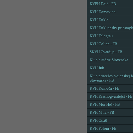
KVPH Dojč - FB
KVH Domovina
KVH Dukla
KVH Dukliansky priesmyk
KVH Feldgrau
KVH Golian - FB
SKVH Gvardija - FB
Klub histórie Slovenska
KVH Juh
Klub priateľov vojenskej h
Slovenska - FB
KVH Komoča - FB
KVH Krasnogvardejci - FB
KVH Mor Ho! - FB
KVH Nitra - FB
KVH Ostrô
KVH Polom - FB