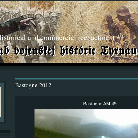
torical and commercial reenactment **
Bastogne 2012
Bastogne AM 49