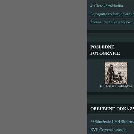
4. Členská základňa
Fotografie zo starých alb
Zbrane, technika a výstroj
POSLEDNÉ
FOTOGRAFIE
4. Členská základňa
OBĽÚBENÉ ODKAZ
**Združenie KVH Sloven
KVH Červená hviezda