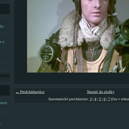
tky
e a
← Predchádzajúce
Naspäť do zložky
Automatické precházenie:
3
|
4
|
5
|
6
|
7
(čas v seku
tment
,
,