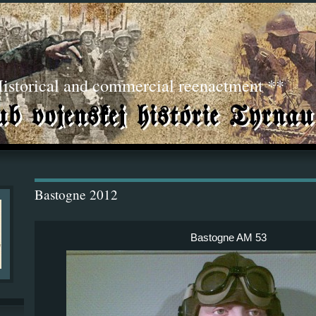
torical and commercial reenactment **
Bastogne 2012
Bastogne AM 53