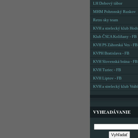
LH Dobový tábor
MHM Pohronský Ruskov
Retro sky team
KVH a strelecký klub Hod
Klub ČSĽA Kolíňany - FB
KVH PS Záhorská Ves - FB
KVPH Bratislava - FB
KVH Slovenská brána - FB
KVH Turiec - FB
KVH Liptov - FB
KVH a strelecký klub Vráb
VYHĽADÁVANIE