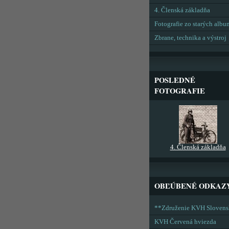
4. Členská základňa
Fotografie zo starých alb
Zbrane, technika a výstroj
POSLEDNÉ
FOTOGRAFIE
4. Členská základňa
OBĽÚBENÉ ODKAZ
**Združenie KVH Sloven
KVH Červená hviezda