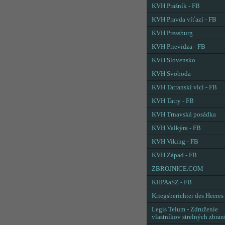
KVH Prašník - FB
KVH Pravda víťazí - FB
KVH Pressburg
KVH Prievidza - FB
KVH Slovensko
KVH Svoboda
KVH Tatranskí vlci - FB
KVH Tatry - FB
KVH Trnavská posádka
KVH Valkýra - FB
KVH Viking - FB
KVH Západ - FB
ZBROJNICE.COM
KHPAaSZ - FB
Kriegsberichter des Heeres
Legis Telum - Združenie
vlastníkov strelných zbran