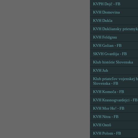
KVPH Dojč - FB
KVH Domovina
KVH Dukla
KVH Dukliansky priesmyk
KVH Feldgrau
KVH Golian - FB
SKVH Gvardija - FB
Klub histórie Slovenska
KVH Juh
Klub priateľov vojenskej h
Slovenska - FB
KVH Komoča - FB
KVH Krasnogvardejci - FB
KVH Mor Ho! - FB
KVH Nitra - FB
KVH Ostrô
KVH Polom - FB