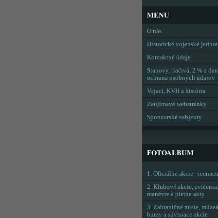
MENU
O nás
Historické vojenské jedno
Kontaktné údaje
Stanovy, tlačivá, 2 % z dan
ochrana osobných údajov
Vojaci, KVH a história
Zaujímavé webstránky
Sponzorské subjekty
FOTOALBUM
1. Oficiálne akcie - reenac
2. Klubové akcie, cvičenia
manévre a pietne akty
3. Zahraničné misie, múzeá
burzy a súvisiace akcie