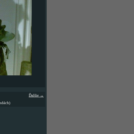
Ďalšie →
ndách)