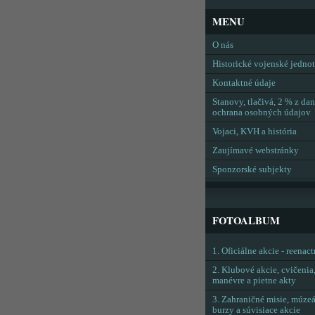
MENU
O nás
Historické vojenské jedno
Kontaktné údaje
Stanovy, tlačivá, 2 % z dan
ochrana osobných údajov
Vojaci, KVH a história
Zaujímavé webstránky
Sponzorské subjekty
FOTOALBUM
1. Oficiálne akcie - reenac
2. Klubové akcie, cvičenia
manévre a pietne akty
3. Zahraničné misie, múzeá
burzy a súvisiace akcie