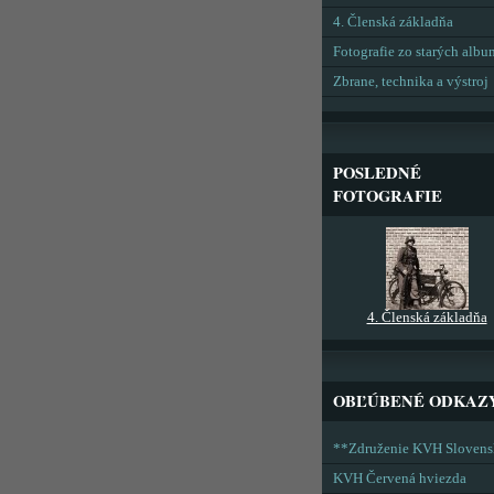
4. Členská základňa
Fotografie zo starých alb
Zbrane, technika a výstroj
POSLEDNÉ
FOTOGRAFIE
4. Členská základňa
OBĽÚBENÉ ODKAZ
**Združenie KVH Sloven
KVH Červená hviezda