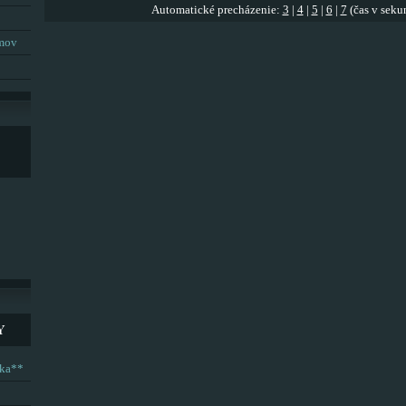
Automatické precházenie:
3
|
4
|
5
|
6
|
7
(čas v seku
umov
Y
ska**