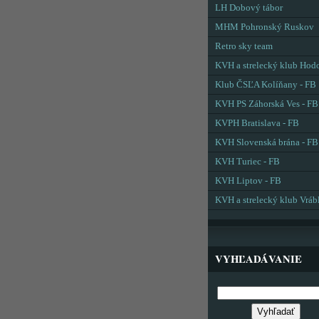
LH Dobový tábor
MHM Pohronský Ruskov
Retro sky team
KVH a strelecký klub Hod
Klub ČSĽA Kolíňany - FB
KVH PS Záhorská Ves - FB
KVPH Bratislava - FB
KVH Slovenská brána - FB
KVH Turiec - FB
KVH Liptov - FB
KVH a strelecký klub Vráb
VYHĽADÁVANIE