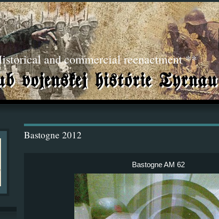
torical and commercial reenactment **
Bastogne 2012
Bastogne AM 62