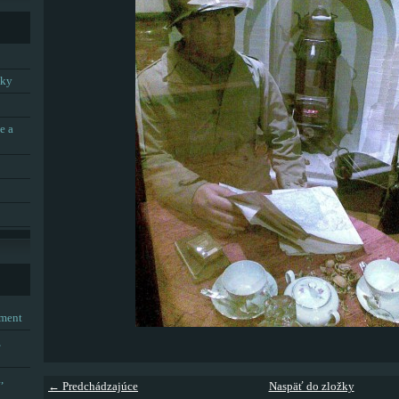
tky
e a
tment
,
,
← Predchádzajúce
Naspäť do zložky