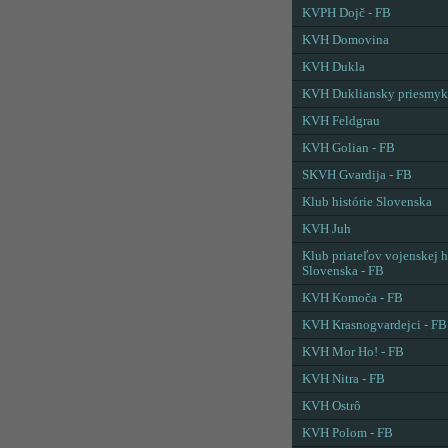
KVPH Dojč - FB
KVH Domovina
KVH Dukla
KVH Dukliansky priesmyk
KVH Feldgrau
KVH Golian - FB
SKVH Gvardija - FB
Klub histórie Slovenska
KVH Juh
Klub priateľov vojenskej h
Slovenska - FB
KVH Komoča - FB
KVH Krasnogvardejci - FB
KVH Mor Ho! - FB
KVH Nitra - FB
KVH Ostrô
KVH Polom - FB