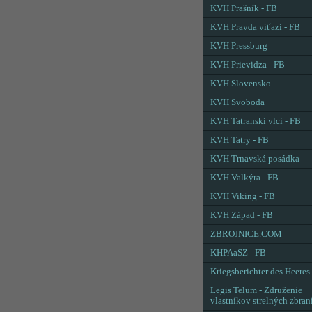
KVH Prašník - FB
KVH Pravda víťazí - FB
KVH Pressburg
KVH Prievidza - FB
KVH Slovensko
KVH Svoboda
KVH Tatranskí vlci - FB
KVH Tatry - FB
KVH Trnavská posádka
KVH Valkýra - FB
KVH Viking - FB
KVH Západ - FB
ZBROJNICE.COM
KHPAaSZ - FB
Kriegsberichter des Heeres
Legis Telum - Združenie
vlastníkov strelných zbran