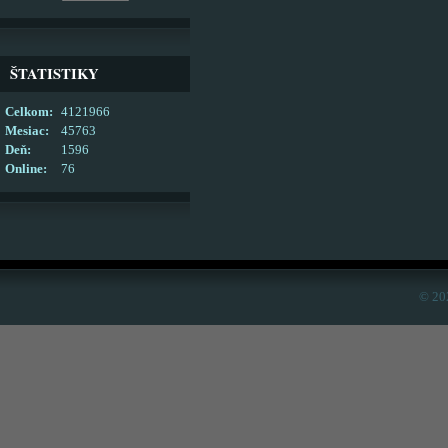
ŠTATISTIKY
Celkom:
4121966
Mesiac:
45763
Deň:
1596
Online:
76
© 20