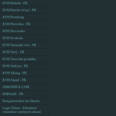
KVH Prašník - FB
KVH Pravda víťazí - FB
KVH Pressburg
KVH Prievidza - FB
KVH Slovensko
KVH Svoboda
KVH Tatranskí vlci - FB
KVH Tatry - FB
KVH Trnavská posádka
KVH Valkýra - FB
KVH Viking - FB
KVH Západ - FB
ZBROJNICE.COM
KHPAaSZ - FB
Kriegsberichter des Heeres
Legis Telum - Združenie
vlastníkov strelných zbraní