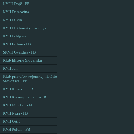
KVPH Dojč - FB
KVH Domovina
KVH Dukla
KVH Dukliansky priesmyk
KVH Feldgrau
KVH Golian - FB
SKVH Gvardija - FB
Klub histórie Slovenska
KVH Juh
Klub priateľov vojenskej histórie
Slovenska - FB
KVH Komoča - FB
KVH Krasnogvardejci - FB
KVH Mor Ho! - FB
KVH Nitra - FB
KVH Ostrô
KVH Polom - FB