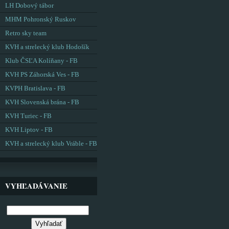
LH Dobový tábor
MHM Pohronský Ruskov
Retro sky team
KVH a strelecký klub Hodošík
Klub ČSĽA Kolíňany - FB
KVH PS Záhorská Ves - FB
KVPH Bratislava - FB
KVH Slovenská brána - FB
KVH Turiec - FB
KVH Liptov - FB
KVH a strelecký klub Vráble - FB
VYHĽADÁVANIE