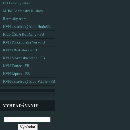
LH Dobový tábor
MHM Pohronský Ruskov
Retro sky team
KVH a strelecký klub Hodošík
Klub ČSĽA Kolíňany - FB
KVH PS Záhorská Ves - FB
KVPH Bratislava - FB
KVH Slovenská brána - FB
KVH Turiec - FB
KVH Liptov - FB
KVH a strelecký klub Vráble - FB
VYHĽADÁVANIE