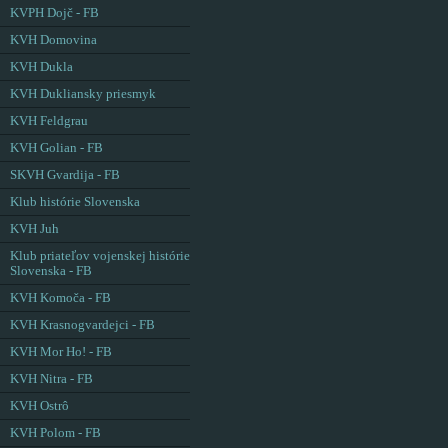
KVPH Dojč - FB
KVH Domovina
KVH Dukla
KVH Dukliansky priesmyk
KVH Feldgrau
KVH Golian - FB
SKVH Gvardija - FB
Klub histórie Slovenska
KVH Juh
Klub priateľov vojenskej histórie
Slovenska - FB
KVH Komoča - FB
KVH Krasnogvardejci - FB
KVH Mor Ho! - FB
KVH Nitra - FB
KVH Ostrô
KVH Polom - FB