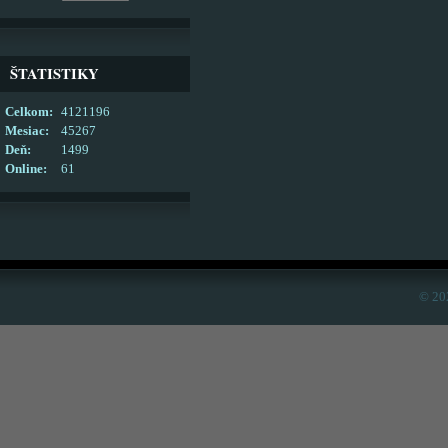
ŠTATISTIKY
Celkom:
4121196
Mesiac:
45267
Deň:
1499
Online:
61
© 20