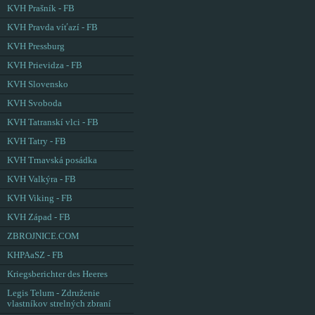
KVH Prašník - FB
KVH Pravda víťazí - FB
KVH Pressburg
KVH Prievidza - FB
KVH Slovensko
KVH Svoboda
KVH Tatranskí vlci - FB
KVH Tatry - FB
KVH Trnavská posádka
KVH Valkýra - FB
KVH Viking - FB
KVH Západ - FB
ZBROJNICE.COM
KHPAaSZ - FB
Kriegsberichter des Heeres
Legis Telum - Združenie
vlastníkov strelných zbraní