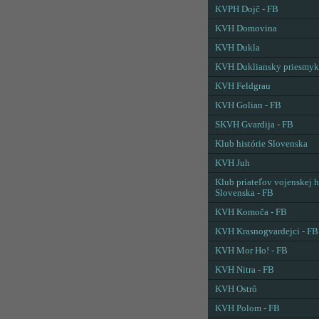
KVPH Dojč - FB
KVH Domovina
KVH Dukla
KVH Dukliansky priesmyk
KVH Feldgrau
KVH Golian - FB
SKVH Gvardija - FB
Klub histórie Slovenska
KVH Juh
Klub priateľov vojenskej h
Slovenska - FB
KVH Komoča - FB
KVH Krasnogvardejci - FB
KVH Mor Ho! - FB
KVH Nitra - FB
KVH Ostrô
KVH Polom - FB