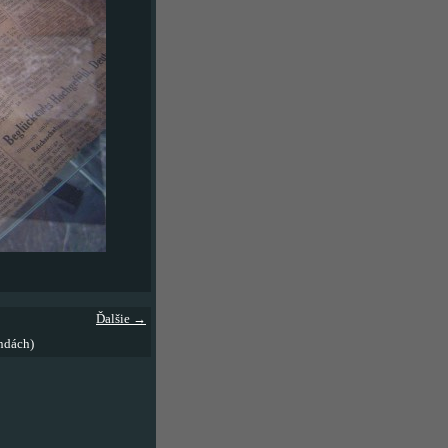
Ďalšie →
ndách)