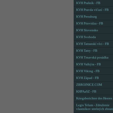
KVH Prašník - FB
KVH Pravda víťazí - FB
KVH Pressburg
KVH Prievidza - FB
KVH Slovensko
KVH Svoboda
KVH Tatranskí vlci - FB
KVH Tatry - FB
KVH Trnavská posádka
KVH Valkýra - FB
KVH Viking - FB
KVH Západ - FB
ZBROJNICE.COM
KHPAaSZ - FB
Kriegsberichter des Heeres
Legis Telum - Združenie
vlastníkov strelných zbran