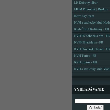
LH Dobový tábor
MHM Pohronský Ruskov
Retro sky team
KVH a strelecký klub Hod
Klub ČSĽA Kolíňany - FB
KVH PS Záhorská Ves - FB
KVPH Bratislava - FB
KVH Slovenská brána - FB
KVH Turiec - FB
KVH Liptov - FB
KVH a strelecký klub Vráb
VYHĽADÁVANIE