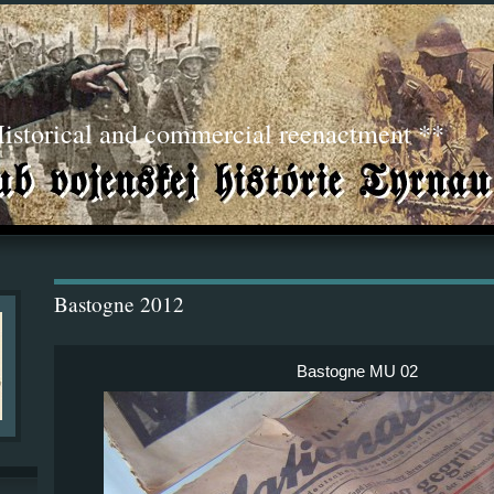
torical and commercial reenactment **
Bastogne 2012
Bastogne MU 02