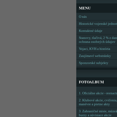
MENU
O nás
Historické vojenské jedno
Kontaktné údaje
Stanovy, tlačivá, 2 % z dan
ochrana osobných údajov
Vojaci, KVH a história
Zaujímavé webstránky
Sponzorské subjekty
FOTOALBUM
1. Oficiálne akcie - reenac
2. Klubové akcie, cvičenia
manévre a pietne akty
3. Zahraničné misie, múzeá
burzy a súvisiace akcie