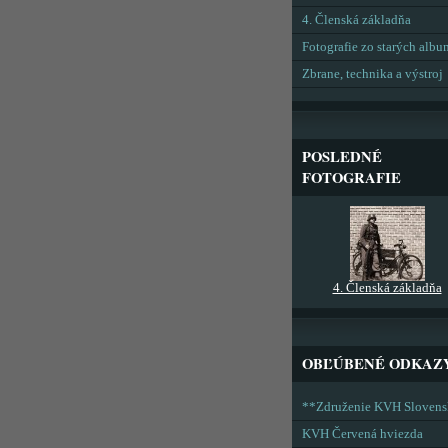
4. Členská základňa
Fotografie zo starých alb
Zbrane, technika a výstroj
POSLEDNÉ
FOTOGRAFIE
4. Členská základňa
OBĽÚBENÉ ODKAZ
**Združenie KVH Sloven
KVH Červená hviezda