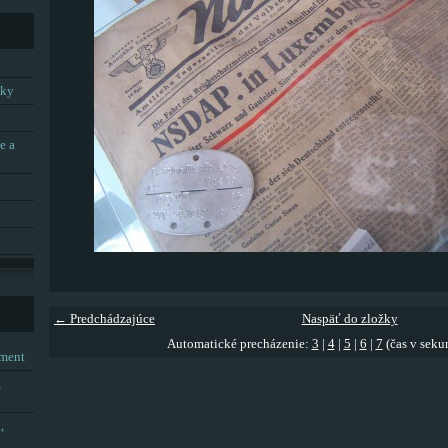
tky
e a
← Predchádzajúce
Naspäť do zložky
Automatické precházenie:
3
|
4
|
5
|
6
|
7
(čas v seku
tment
,
,