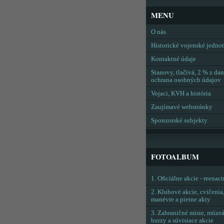
MENU
O nás
Historické vojenské jedno
Kontaktné údaje
Stanovy, tlačivá, 2 % z dan
ochrana osobných údajov
Vojaci, KVH a história
Zaujímavé webstránky
Sponzorské subjekty
FOTOALBUM
1. Oficiálne akcie - reenac
2. Klubové akcie, cvičenia
manévre a pietne akty
3. Zahraničné misie, múzeá
burzy a súvisiace akcie