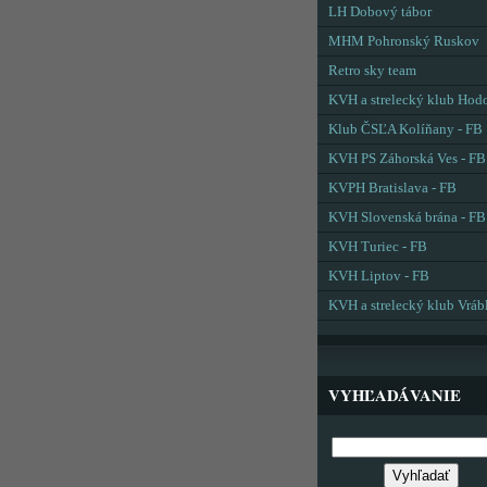
LH Dobový tábor
MHM Pohronský Ruskov
Retro sky team
KVH a strelecký klub Hod
Klub ČSĽA Kolíňany - FB
KVH PS Záhorská Ves - FB
KVPH Bratislava - FB
KVH Slovenská brána - FB
KVH Turiec - FB
KVH Liptov - FB
KVH a strelecký klub Vráb
VYHĽADÁVANIE