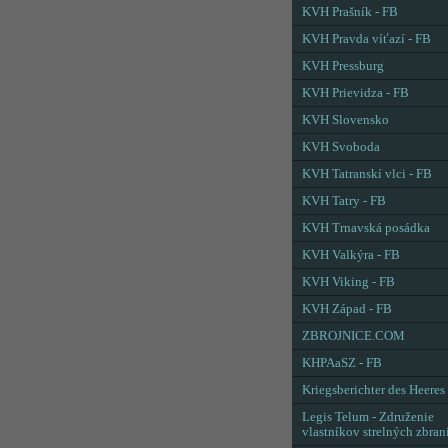
KVH Prašník - FB
KVH Pravda víťazí - FB
KVH Pressburg
KVH Prievidza - FB
KVH Slovensko
KVH Svoboda
KVH Tatranskí vlci - FB
KVH Tatry - FB
KVH Trnavská posádka
KVH Valkýra - FB
KVH Viking - FB
KVH Západ - FB
ZBROJNICE.COM
KHPAaSZ - FB
Kriegsberichter des Heeres
Legis Telum - Združenie
vlastníkov strelných zbran