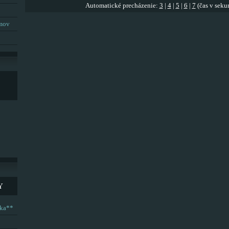
Automatické precházenie:
3
|
4
|
5
|
6
|
7
(čas v seku
umov
Y
ska**