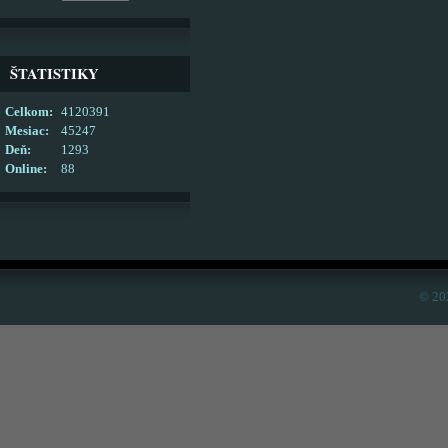
ŠTATISTIKY
Celkom:
4120391
Mesiac:
45247
Deň:
1293
Online:
88
© 20