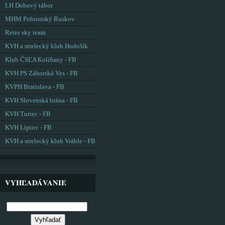
LH Dobový tábor
MHM Pohronský Ruskov
Retro sky team
KVH a strelecký klub Hodošík
Klub ČSĽA Kolíňany - FB
KVH PS Záhorská Ves - FB
KVPH Bratislava - FB
KVH Slovenská brána - FB
KVH Turiec - FB
KVH Liptov - FB
KVH a strelecký klub Vráble - FB
VYHĽADÁVANIE