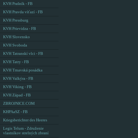
KVH Prašník - FB
KVH Pravda víťazí - FB
KVH Pressburg
KVH Prievidza - FB
KVH Slovensko
KVH Svoboda
KVH Tatranskí vlci - FB
KVH Tatry - FB
KVH Trnavská posádka
KVH Valkýra - FB
KVH Viking - FB
KVH Západ - FB
ZBROJNICE.COM
KHPAaSZ - FB
Kriegsberichter des Heeres
Legis Telum - Združenie
vlastníkov strelných zbraní