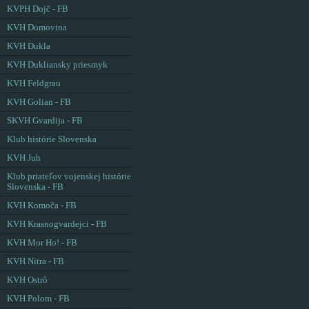
KVPH Dojč - FB
KVH Domovina
KVH Dukla
KVH Dukliansky priesmyk
KVH Feldgrau
KVH Golian - FB
SKVH Gvardija - FB
Klub histórie Slovenska
KVH Juh
Klub priateľov vojenskej histórie
Slovenska - FB
KVH Komoča - FB
KVH Krasnogvardejci - FB
KVH Mor Ho! - FB
KVH Nitra - FB
KVH Ostrô
KVH Polom - FB