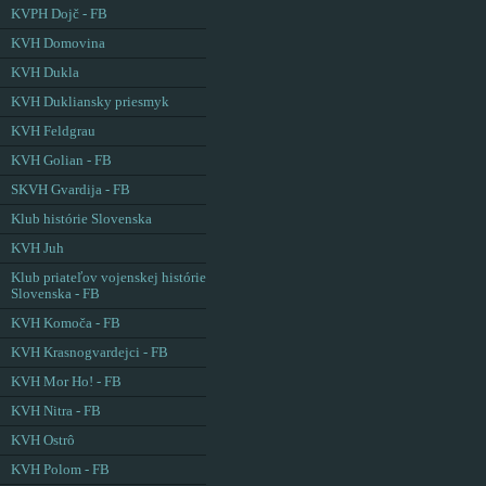
KVPH Dojč - FB
KVH Domovina
KVH Dukla
KVH Dukliansky priesmyk
KVH Feldgrau
KVH Golian - FB
SKVH Gvardija - FB
Klub histórie Slovenska
KVH Juh
Klub priateľov vojenskej histórie
Slovenska - FB
KVH Komoča - FB
KVH Krasnogvardejci - FB
KVH Mor Ho! - FB
KVH Nitra - FB
KVH Ostrô
KVH Polom - FB