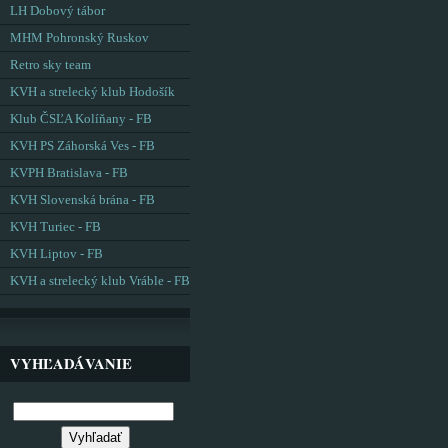
LH Dobový tábor
MHM Pohronský Ruskov
Retro sky team
KVH a strelecký klub Hodošík
Klub ČSĽA Kolíňany - FB
KVH PS Záhorská Ves - FB
KVPH Bratislava - FB
KVH Slovenská brána - FB
KVH Turiec - FB
KVH Liptov - FB
KVH a strelecký klub Vráble - FB
VYHĽADÁVANIE