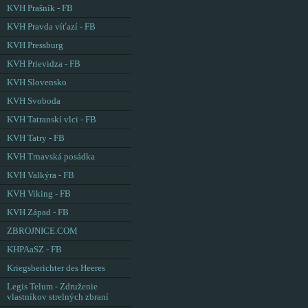
KVH Prašník - FB
KVH Pravda víťazí - FB
KVH Pressburg
KVH Prievidza - FB
KVH Slovensko
KVH Svoboda
KVH Tatranskí vlci - FB
KVH Tatry - FB
KVH Trnavská posádka
KVH Valkýra - FB
KVH Viking - FB
KVH Západ - FB
ZBROJNICE.COM
KHPAaSZ - FB
Kriegsberichter des Heeres
Legis Telum - Združenie
vlastníkov strelných zbraní