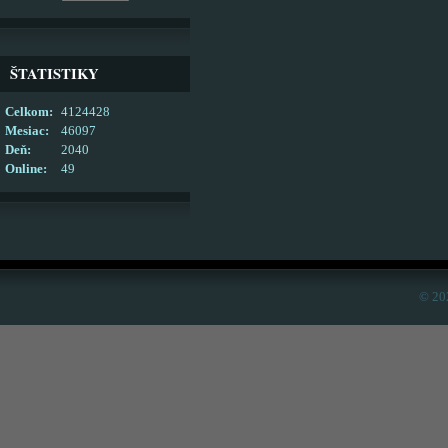
ŠTATISTIKY
Celkom:
4124428
Mesiac:
46097
Deň:
2040
Online:
49
© 20