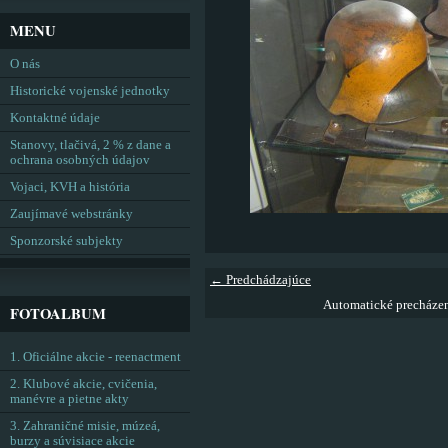
MENU
O nás
Historické vojenské jednotky
Kontaktné údaje
Stanovy, tlačivá, 2 % z dane a
ochrana osobných údajov
Vojaci, KVH a história
Zaujímavé webstránky
Sponzorské subjekty
← Predchádzajúce
Automatické precháze
FOTOALBUM
1. Oficiálne akcie - reenactment
2. Klubové akcie, cvičenia,
manévre a pietne akty
3. Zahraničné misie, múzeá,
burzy a súvisiace akcie