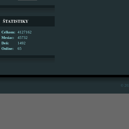
ŠTATISTIKY
Celkom:
4127162
Mesiac:
45732
Deň:
1492
Online:
65
© 20