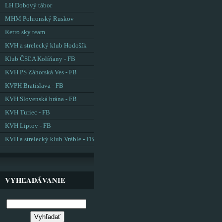
LH Dobový tábor
MHM Pohronský Ruskov
Retro sky team
KVH a strelecký klub Hodošík
Klub ČSĽA Kolíňany - FB
KVH PS Záhorská Ves - FB
KVPH Bratislava - FB
KVH Slovenská brána - FB
KVH Turiec - FB
KVH Liptov - FB
KVH a strelecký klub Vráble - FB
VYHĽADÁVANIE