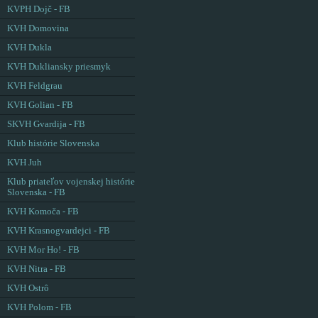
KVPH Dojč - FB
KVH Domovina
KVH Dukla
KVH Dukliansky priesmyk
KVH Feldgrau
KVH Golian - FB
SKVH Gvardija - FB
Klub histórie Slovenska
KVH Juh
Klub priateľov vojenskej histórie
Slovenska - FB
KVH Komoča - FB
KVH Krasnogvardejci - FB
KVH Mor Ho! - FB
KVH Nitra - FB
KVH Ostrô
KVH Polom - FB