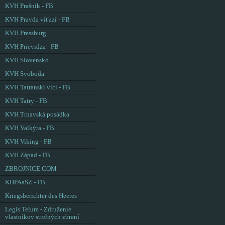
KVH Prašník - FB
KVH Pravda víťazí - FB
KVH Pressburg
KVH Prievidza - FB
KVH Slovensko
KVH Svoboda
KVH Tatranskí vlci - FB
KVH Tatry - FB
KVH Trnavská posádka
KVH Valkýra - FB
KVH Viking - FB
KVH Západ - FB
ZBROJNICE.COM
KHPAaSZ - FB
Kriegsberichter des Heeres
Legis Telum - Združenie
vlastníkov strelných zbraní