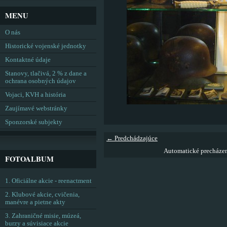
MENU
O nás
Historické vojenské jednotky
Kontaktné údaje
Stanovy, tlačivá, 2 % z dane a
ochrana osobných údajov
Vojaci, KVH a história
Zaujímavé webstránky
Sponzorské subjekty
← Predchádzajúce
Automatické precháze
FOTOALBUM
1. Oficiálne akcie - reenactment
2. Klubové akcie, cvičenia,
manévre a pietne akty
3. Zahraničné misie, múzeá,
burzy a súvisiace akcie