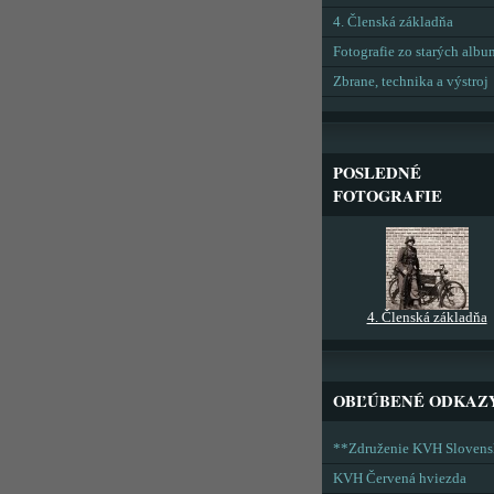
4. Členská základňa
Fotografie zo starých alb
Zbrane, technika a výstroj
POSLEDNÉ
FOTOGRAFIE
4. Členská základňa
OBĽÚBENÉ ODKAZ
**Združenie KVH Sloven
KVH Červená hviezda