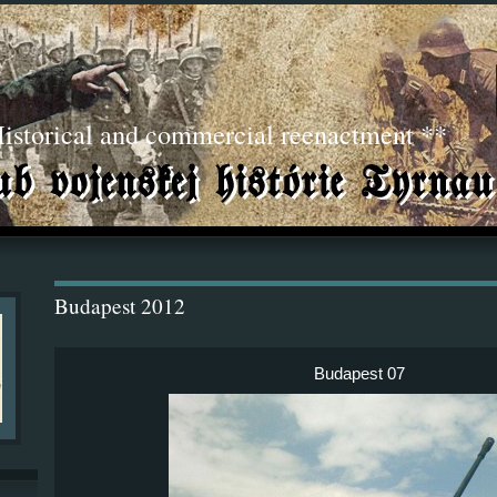
torical and commercial reenactment **
Budapest 2012
Budapest 07