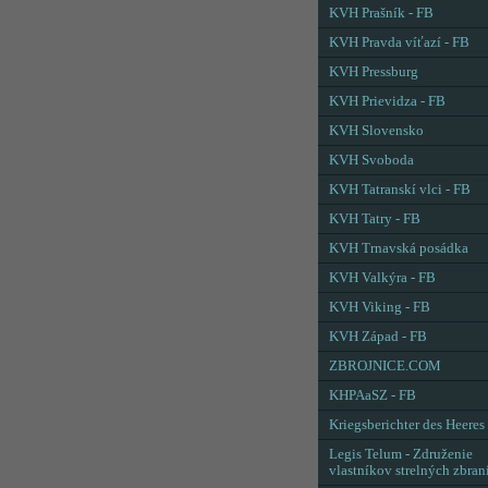
KVH Prašník - FB
KVH Pravda víťazí - FB
KVH Pressburg
KVH Prievidza - FB
KVH Slovensko
KVH Svoboda
KVH Tatranskí vlci - FB
KVH Tatry - FB
KVH Trnavská posádka
KVH Valkýra - FB
KVH Viking - FB
KVH Západ - FB
ZBROJNICE.COM
KHPAaSZ - FB
Kriegsberichter des Heeres
Legis Telum - Združenie
vlastníkov strelných zbran