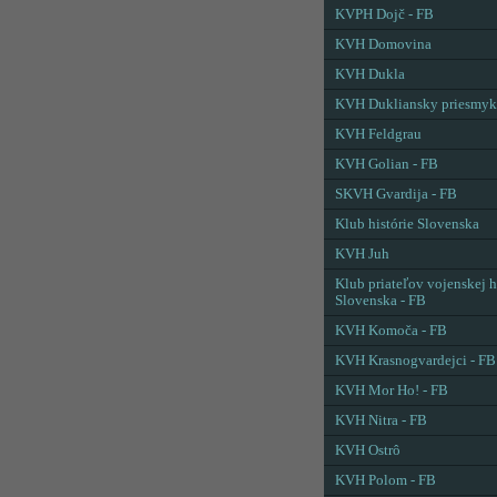
KVPH Dojč - FB
KVH Domovina
KVH Dukla
KVH Dukliansky priesmyk
KVH Feldgrau
KVH Golian - FB
SKVH Gvardija - FB
Klub histórie Slovenska
KVH Juh
Klub priateľov vojenskej h
Slovenska - FB
KVH Komoča - FB
KVH Krasnogvardejci - FB
KVH Mor Ho! - FB
KVH Nitra - FB
KVH Ostrô
KVH Polom - FB