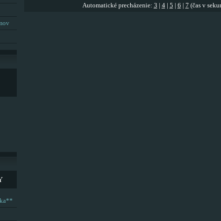
Automatické precházenie:
3
|
4
|
5
|
6
|
7
(čas v seku
umov
Y
ska**