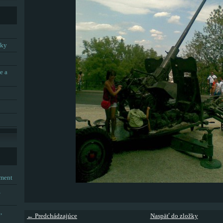
tky
e a
tment
,
,
← Predchádzajúce
Naspäť do zložky