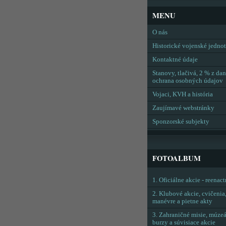
MENU
O nás
Historické vojenské jedno
Kontaktné údaje
Stanovy, tlačivá, 2 % z dan
ochrana osobných údajov
Vojaci, KVH a história
Zaujímavé webstránky
Sponzorské subjekty
FOTOALBUM
1. Oficiálne akcie - reenac
2. Klubové akcie, cvičenia
manévre a pietne akty
3. Zahraničné misie, múzeá
burzy a súvisiace akcie