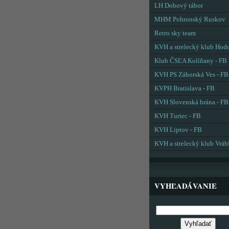
LH Dobový tábor
MHM Pohronský Ruskov
Retro sky team
KVH a strelecký klub Hod
Klub ČSĽA Kolíňany - FB
KVH PS Záhorská Ves - FB
KVPH Bratislava - FB
KVH Slovenská brána - FB
KVH Turiec - FB
KVH Liptov - FB
KVH a strelecký klub Vráb
VYHĽADÁVANIE