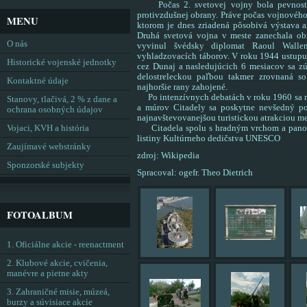
Počas 2. svetovej vojny bola pevnosť d
protivzdušnej obrany. Práve počas vojnovéh
MENU
ktorom je dnes zriadená pôsobivá výstava a
Druhá svetová vojna v meste zanechala obr
O nás
vyvinul švédsky diplomat Raoul Wallen
vyhladzovacích táborov. V roku 1944 ustupu
Historické vojenské jednotky
cez Dunaj a nasledujúcich 6 mesiacov sa zú
delostreleckou paľbou takmer zrovnaná s
Kontaktné údaje
najhoršie rany zahojené.
Po intenzívnych debatách v roku 1960 sa rozh
Stanovy, tlačivá, 2 % z dane a
a múrov Citadely sa poskytne nevšedný p
ochrana osobných údajov
najnavštevovanejšou turistickou atrakciou me
Vojaci, KVH a história
Citadela spolu s hradným vrchom a panor
listiny Kultúrneho dedičstva UNESCO
Zaujímavé webstránky
zdroj: Wikipedia
Sponzorské subjekty
Spracoval: ogefr. Theo Dietrich
FOTOALBUM
1. Oficiálne akcie - reenactment
2. Klubové akcie, cvičenia,
manévre a pietne akty
3. Zahraničné misie, múzeá,
burzy a súvisiace akcie