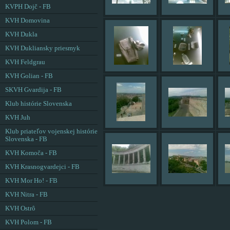
KVPH Dojč - FB
KVH Domovina
KVH Dukla
KVH Dukliansky priesmyk
KVH Feldgrau
KVH Golian - FB
SKVH Gvardija - FB
Klub histórie Slovenska
KVH Juh
Klub priateľov vojenskej histórie
Slovenska - FB
KVH Komoča - FB
KVH Krasnogvardejci - FB
KVH Mor Ho! - FB
KVH Nitra - FB
KVH Ostrô
KVH Polom - FB