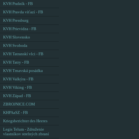
KVH Prašník - FB
KVH Pravda víťazí - FB
KVH Pressburg
KVH Prievidza - FB
KVH Slovensko
KVH Svoboda
KVH Tatranskí vlci - FB
KVH Tatry - FB
KVH Trnavská posádka
KVH Valkýra - FB
KVH Viking - FB
KVH Západ - FB
ZBROJNICE.COM
KHPAaSZ - FB
Kriegsberichter des Heeres
Legis Telum - Združenie
vlastníkov strelných zbraní