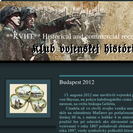
**KVHT** Historical and commercial ree
Budapest 2012
15. augusta 2012 sme navštívili vojenskú pe
von Haynau, na pokyn habsburgského cisára F
mestom, na vrchu biskupa Gellérta.
Citadela už vo chvíli svojho vzniku nez
skôr na odstrašenie Maďarov po potlačenom
širokej 60 m, s múrmi o hrúbke 4 m umiest
použité len pri oslavách ako slávnostné s
vyrovnaní v roku 1867 požadovali zbúranie 
roku 1897, vtedy symbolicky poškodili hlavn