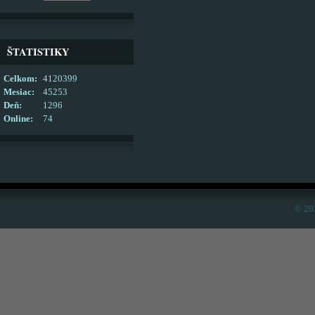
ŠTATISTIKY
Celkom:
4120399
Mesiac:
45253
Deň:
1296
Online:
74
© 20