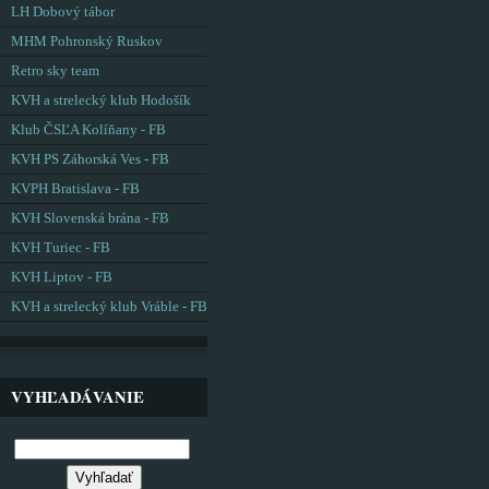
LH Dobový tábor
MHM Pohronský Ruskov
Retro sky team
KVH a strelecký klub Hodošík
Klub ČSĽA Kolíňany - FB
KVH PS Záhorská Ves - FB
KVPH Bratislava - FB
KVH Slovenská brána - FB
KVH Turiec - FB
KVH Liptov - FB
KVH a strelecký klub Vráble - FB
VYHĽADÁVANIE