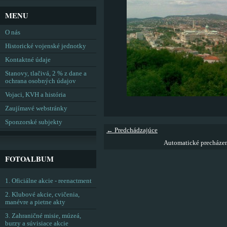
MENU
O nás
Historické vojenské jednotky
Kontaktné údaje
Stanovy, tlačivá, 2 % z dane a
ochrana osobných údajov
Vojaci, KVH a história
Zaujímavé webstránky
Sponzorské subjekty
← Predchádzajúce
Automatické precháze
FOTOALBUM
1. Oficiálne akcie - reenactment
2. Klubové akcie, cvičenia,
manévre a pietne akty
3. Zahraničné misie, múzeá,
burzy a súvisiace akcie