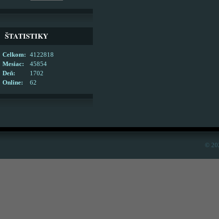
ŠTATISTIKY
Celkom:
4122818
Mesiac:
45854
Deň:
1702
Online:
62
© 20