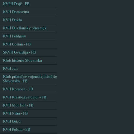
KVPH Dojč - FB
KVH Domovina
KVH Dukla
KVH Dukliansky priesmyk
KVH Feldgrau
KVH Golian - FB
SKVH Gvardija - FB
Klub histórie Slovenska
KVH Juh
Klub priateľov vojenskej histórie
Slovenska - FB
KVH Komoča - FB
KVH Krasnogvardejci - FB
KVH Mor Ho! - FB
KVH Nitra - FB
KVH Ostrô
KVH Polom - FB