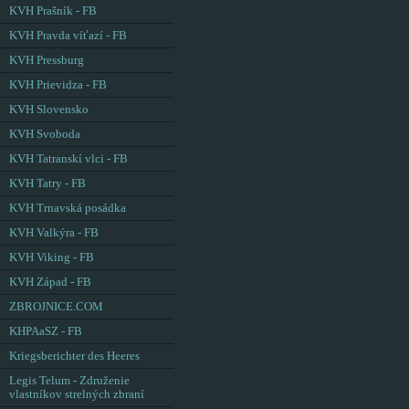
KVH Prašník - FB
KVH Pravda víťazí - FB
KVH Pressburg
KVH Prievidza - FB
KVH Slovensko
KVH Svoboda
KVH Tatranskí vlci - FB
KVH Tatry - FB
KVH Trnavská posádka
KVH Valkýra - FB
KVH Viking - FB
KVH Západ - FB
ZBROJNICE.COM
KHPAaSZ - FB
Kriegsberichter des Heeres
Legis Telum - Združenie
vlastníkov strelných zbraní