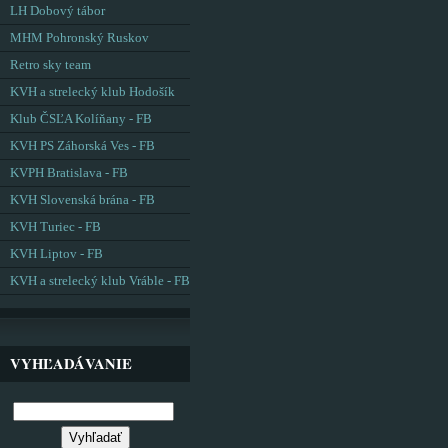
LH Dobový tábor
MHM Pohronský Ruskov
Retro sky team
KVH a strelecký klub Hodošík
Klub ČSĽA Kolíňany - FB
KVH PS Záhorská Ves - FB
KVPH Bratislava - FB
KVH Slovenská brána - FB
KVH Turiec - FB
KVH Liptov - FB
KVH a strelecký klub Vráble - FB
VYHĽADÁVANIE