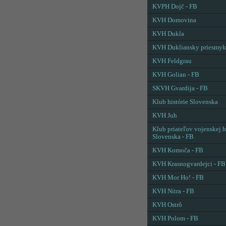
KVPH Dojč - FB
KVH Domovina
KVH Dukla
KVH Dukliansky priesmyk
KVH Feldgrau
KVH Golian - FB
SKVH Gvardija - FB
Klub histórie Slovenska
KVH Juh
Klub priateľov vojenskej h
Slovenska - FB
KVH Komoča - FB
KVH Krasnogvardejci - FB
KVH Mor Ho! - FB
KVH Nitra - FB
KVH Ostrô
KVH Polom - FB