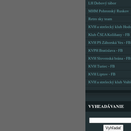
LH Dobový tábor
MHM Pohronský Ruskov
Retro sky team
KVH a strelecký klub Hod
Klub ČSĽA Kolíňany - FB
KVH PS Záhorská Ves - FB
KVPH Bratislava - FB
KVH Slovenská brána - FB
KVH Turiec - FB
KVH Liptov - FB
KVH a strelecký klub Vráb
VYHĽADÁVANIE