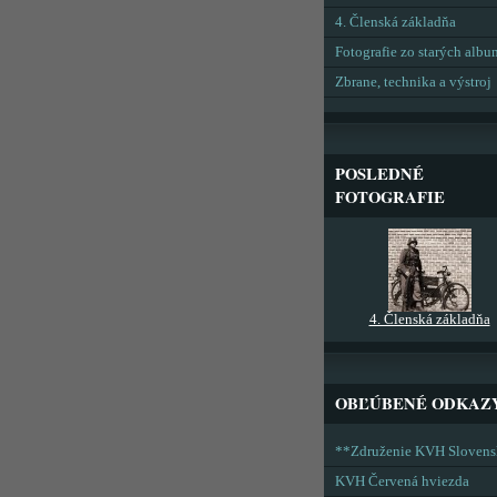
4. Členská základňa
Fotografie zo starých alb
Zbrane, technika a výstroj
POSLEDNÉ
FOTOGRAFIE
4. Členská základňa
OBĽÚBENÉ ODKAZ
**Združenie KVH Sloven
KVH Červená hviezda