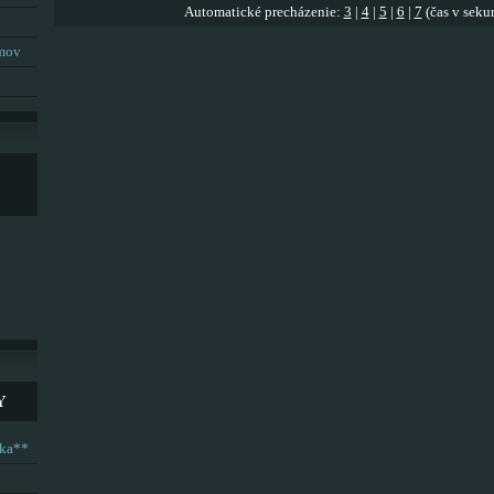
Automatické precházenie:
3
|
4
|
5
|
6
|
7
(čas v seku
umov
Y
ska**