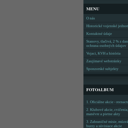
MENU
O nás
Historické vojenské jedno
Kontaktné údaje
Stanovy, tlačivá, 2 % z dan
ochrana osobných údajov
Vojaci, KVH a história
Zaujímavé webstránky
Sponzorské subjekty
FOTOALBUM
1. Oficiálne akcie - reenac
2. Klubové akcie, cvičenia
manévre a pietne akty
3. Zahraničné misie, múzeá
burzy a súvisiace akcie