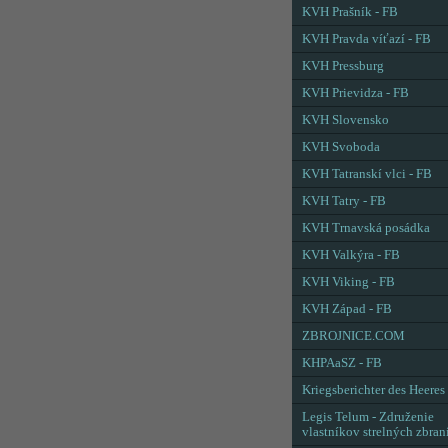
KVH Prašník - FB
KVH Pravda víťazí - FB
KVH Pressburg
KVH Prievidza - FB
KVH Slovensko
KVH Svoboda
KVH Tatranskí vlci - FB
KVH Tatry - FB
KVH Trnavská posádka
KVH Valkýra - FB
KVH Viking - FB
KVH Západ - FB
ZBROJNICE.COM
KHPAaSZ - FB
Kriegsberichter des Heeres
Legis Telum - Združenie
vlastníkov strelných zbran