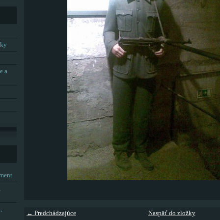
tky
e a
tment
,
,
← Predchádzajúce
Naspäť do zložky