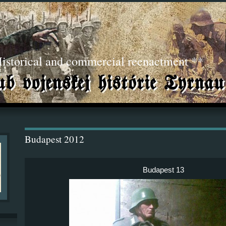
torical and commercial reenactment **
Budapest 2012
Budapest 13