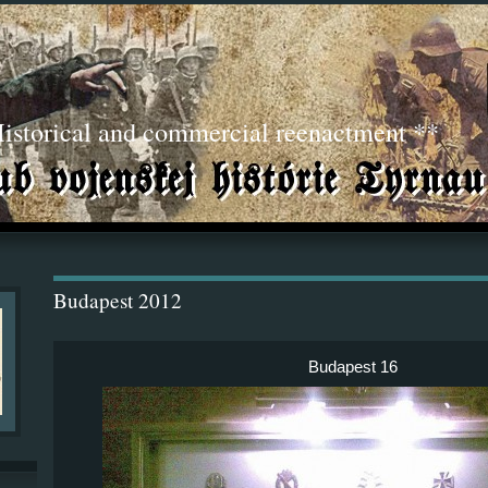
torical and commercial reenactment **
Budapest 2012
Budapest 16