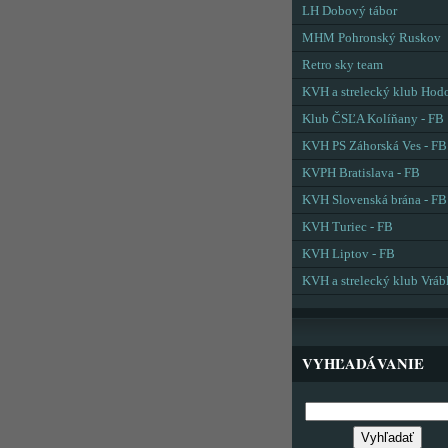
LH Dobový tábor
MHM Pohronský Ruskov
Retro sky team
KVH a strelecký klub Hod
Klub ČSĽA Kolíňany - FB
KVH PS Záhorská Ves - FB
KVPH Bratislava - FB
KVH Slovenská brána - FB
KVH Turiec - FB
KVH Liptov - FB
KVH a strelecký klub Vráb
VYHĽADÁVANIE