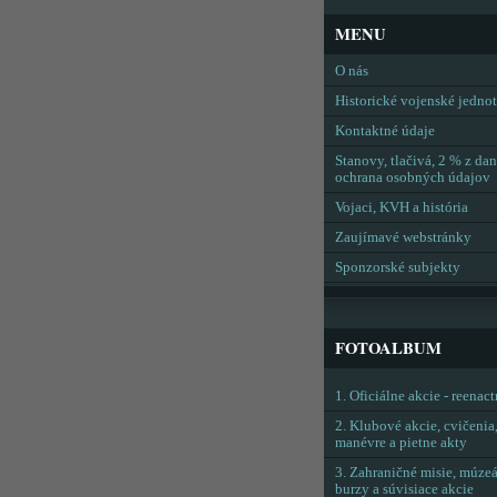
MENU
O nás
Historické vojenské jedno
Kontaktné údaje
Stanovy, tlačivá, 2 % z dan
ochrana osobných údajov
Vojaci, KVH a história
Zaujímavé webstránky
Sponzorské subjekty
FOTOALBUM
1. Oficiálne akcie - reenac
2. Klubové akcie, cvičenia
manévre a pietne akty
3. Zahraničné misie, múzeá
burzy a súvisiace akcie