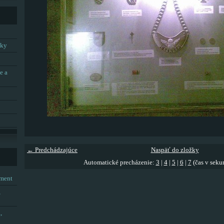
tky
e a
← Predchádzajúce
Naspäť do zložky
Automatické precházenie:
3
|
4
|
5
|
6
|
7
(čas v seku
tment
,
,