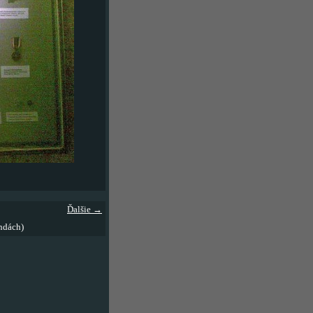
Ďalšie →
ndách)