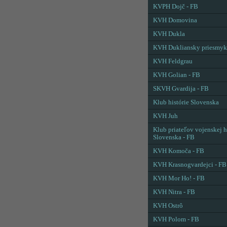
KVPH Dojč - FB
KVH Domovina
KVH Dukla
KVH Dukliansky priesmyk
KVH Feldgrau
KVH Golian - FB
SKVH Gvardija - FB
Klub histórie Slovenska
KVH Juh
Klub priateľov vojenskej h
Slovenska - FB
KVH Komoča - FB
KVH Krasnogvardejci - FB
KVH Mor Ho! - FB
KVH Nitra - FB
KVH Ostrô
KVH Polom - FB