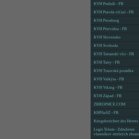
KVH Prašník - FB
KVH Pravda víťazí - FB
KVH Pressburg
KVH Prievidza - FB
KVH Slovensko
KVH Svoboda
KVH Tatranskí vlci - FB
KVH Tatry - FB
KVH Trnavská posádka
KVH Valkýra - FB
KVH Viking - FB
KVH Západ - FB
ZBROJNICE.COM
KHPAaSZ - FB
Kriegsberichter des Heeres
Legis Telum - Združenie
vlastníkov strelných zbran