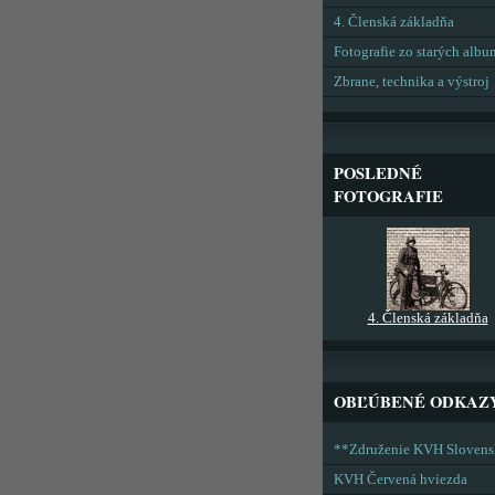
4. Členská základňa
Fotografie zo starých alb
Zbrane, technika a výstroj
POSLEDNÉ
FOTOGRAFIE
4. Členská základňa
OBĽÚBENÉ ODKAZ
**Združenie KVH Sloven
KVH Červená hviezda