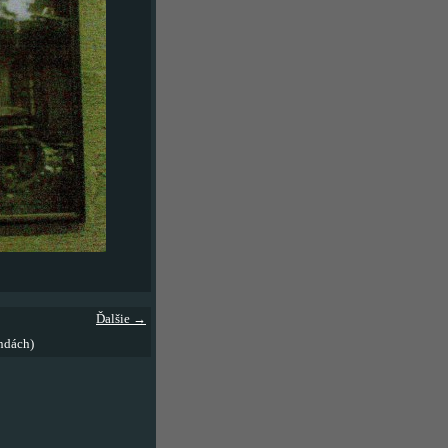
Ďalšie →
ndách)