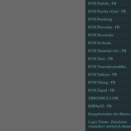
KVH Prašník - FB
KVH Pravda víťazí - FB
KVH Pressburg
KVH Prievidza - FB
KVH Slovensko
KVH Svoboda
KVH Tatranskí vlci - FB
KVH Tatry - FB
KVH Trnavská posádka
KVH Valkýra - FB
KVH Viking - FB
KVH Západ - FB
ZBROJNICE.COM
KHPAaSZ - FB
Kriegsberichter des Heeres
Legis Telum - Združenie
vlastníkov strelných zbran