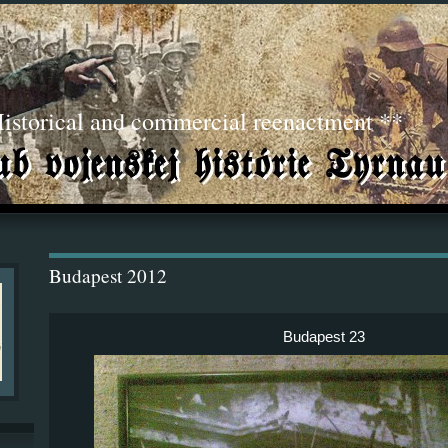
torical and commercial reenactment **
Budapest 2012
Budapest 23