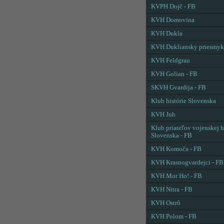
KVPH Dojč - FB
KVH Domovina
KVH Dukla
KVH Dukliansky priesmyk
KVH Feldgrau
KVH Golian - FB
SKVH Gvardija - FB
Klub histórie Slovenska
KVH Juh
Klub priateľov vojenskej h
Slovenska - FB
KVH Komoča - FB
KVH Krasnogvardejci - FB
KVH Mor Ho! - FB
KVH Nitra - FB
KVH Ostrô
KVH Polom - FB