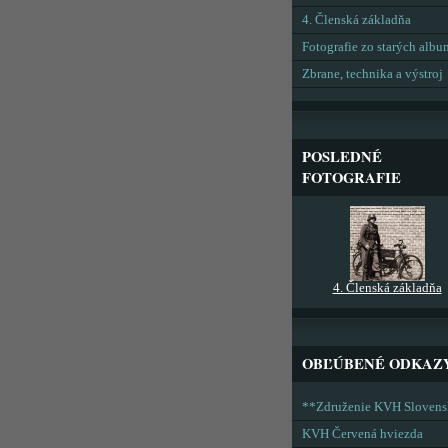
4. Členská základňa
Fotografie zo starých alb
Zbrane, technika a výstroj
POSLEDNÉ
FOTOGRAFIE
4. Členská základňa
OBĽÚBENÉ ODKAZ
**Združenie KVH Sloven
KVH Červená hviezda