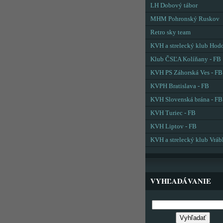
LH Dobový tábor
MHM Pohronský Ruskov
Retro sky team
KVH a strelecký klub Hod
Klub ČSĽA Kolíňany - FB
KVH PS Záhorská Ves - FB
KVPH Bratislava - FB
KVH Slovenská brána - FB
KVH Turiec - FB
KVH Liptov - FB
KVH a strelecký klub Vráb
VYHĽADÁVANIE