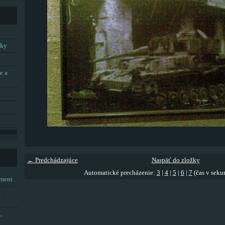
tky
e a
← Predchádzajúce
Naspäť do zložky
Automatické precházenie:
3
|
4
|
5
|
6
|
7
(čas v seku
tment
,
,