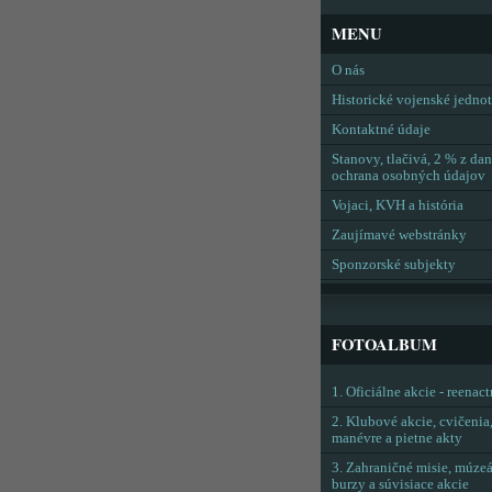
MENU
O nás
Historické vojenské jedno
Kontaktné údaje
Stanovy, tlačivá, 2 % z dan
ochrana osobných údajov
Vojaci, KVH a história
Zaujímavé webstránky
Sponzorské subjekty
FOTOALBUM
1. Oficiálne akcie - reenac
2. Klubové akcie, cvičenia
manévre a pietne akty
3. Zahraničné misie, múzeá
burzy a súvisiace akcie