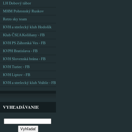
LH Dobový tábor
MHM Pohronský Ruskov
Retro sky team
KVH a strelecký klub Hodošík
Klub ČSĽA Kolíňany - FB
KVH PS Záhorská Ves - FB
KVPH Bratislava - FB
KVH Slovenská brána - FB
KVH Turiec - FB
KVH Liptov - FB
KVH a strelecký klub Vráble - FB
VYHĽADÁVANIE