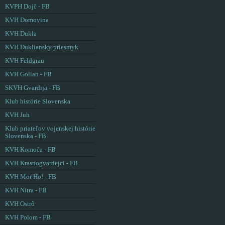
KVPH Dojč - FB
KVH Domovina
KVH Dukla
KVH Dukliansky priesmyk
KVH Feldgrau
KVH Golian - FB
SKVH Gvardija - FB
Klub histórie Slovenska
KVH Juh
Klub priateľov vojenskej histórie
Slovenska - FB
KVH Komoča - FB
KVH Krasnogvardejci - FB
KVH Mor Ho! - FB
KVH Nitra - FB
KVH Ostrô
KVH Polom - FB