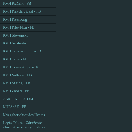
KVH Prašník - FB
KVH Pravda víťazí - FB
KVH Pressburg
KVH Prievidza - FB
KVH Slovensko
KVH Svoboda
KVH Tatranskí vlci - FB
KVH Tatry - FB
KVH Trnavská posádka
KVH Valkýra - FB
KVH Viking - FB
KVH Západ - FB
ZBROJNICE.COM
KHPAaSZ - FB
Kriegsberichter des Heeres
Legis Telum - Združenie
vlastníkov strelných zbraní