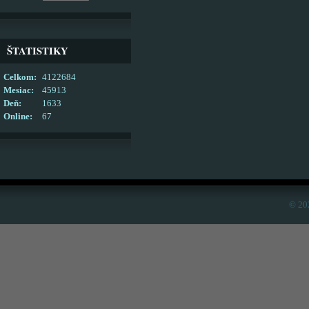
ŠTATISTIKY
Celkom:
4122684
Mesiac:
45913
Deň:
1633
Online:
67
© 20