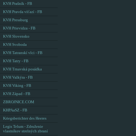
KVH Prašník - FB
KVH Pravda víťazí - FB
KVH Pressburg
KVH Prievidza - FB
KVH Slovensko
KVH Svoboda
KVH Tatranskí vlci - FB
KVH Tatry - FB
KVH Trnavská posádka
KVH Valkýra - FB
KVH Viking - FB
KVH Západ - FB
ZBROJNICE.COM
KHPAaSZ - FB
Kriegsberichter des Heeres
Legis Telum - Združenie
vlastníkov strelných zbraní