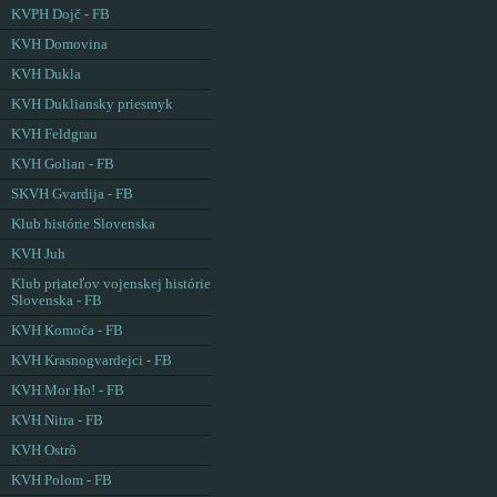
KVPH Dojč - FB
KVH Domovina
KVH Dukla
KVH Dukliansky priesmyk
KVH Feldgrau
KVH Golian - FB
SKVH Gvardija - FB
Klub histórie Slovenska
KVH Juh
Klub priateľov vojenskej histórie
Slovenska - FB
KVH Komoča - FB
KVH Krasnogvardejci - FB
KVH Mor Ho! - FB
KVH Nitra - FB
KVH Ostrô
KVH Polom - FB