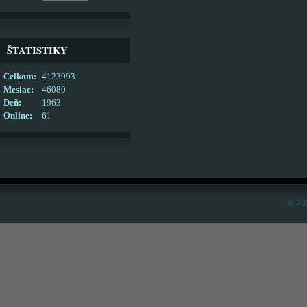
ŠTATISTIKY
Celkom:
4123993
Mesiac:
46080
Deň:
1963
Online:
61
© 20