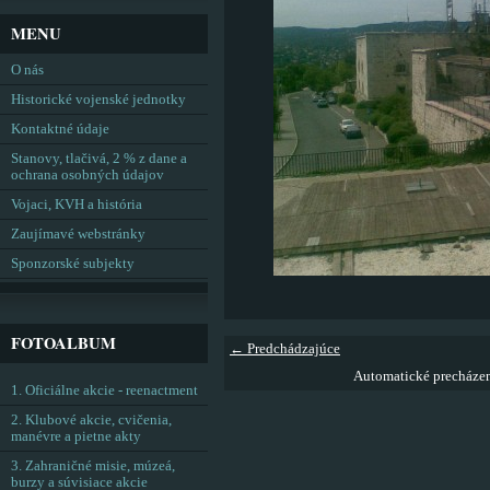
MENU
O nás
Historické vojenské jednotky
Kontaktné údaje
Stanovy, tlačivá, 2 % z dane a
ochrana osobných údajov
Vojaci, KVH a história
Zaujímavé webstránky
Sponzorské subjekty
FOTOALBUM
← Predchádzajúce
Automatické precháze
1. Oficiálne akcie - reenactment
2. Klubové akcie, cvičenia,
manévre a pietne akty
3. Zahraničné misie, múzeá,
burzy a súvisiace akcie