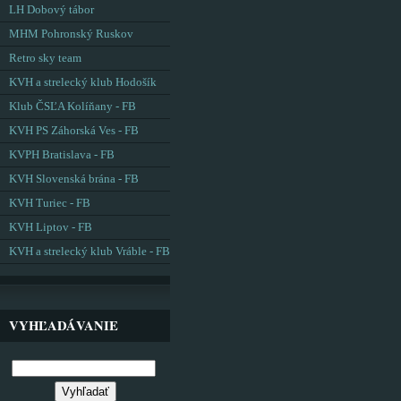
LH Dobový tábor
MHM Pohronský Ruskov
Retro sky team
KVH a strelecký klub Hodošík
Klub ČSĽA Kolíňany - FB
KVH PS Záhorská Ves - FB
KVPH Bratislava - FB
KVH Slovenská brána - FB
KVH Turiec - FB
KVH Liptov - FB
KVH a strelecký klub Vráble - FB
VYHĽADÁVANIE