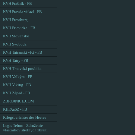
KVH Prašník - FB
KVH Pravda víťazí - FB
KVH Pressburg
KVH Prievidza - FB
KVH Slovensko
KVH Svoboda
KVH Tatranskí vlci - FB
KVH Tatry - FB
KVH Trnavská posádka
KVH Valkýra - FB
KVH Viking - FB
KVH Západ - FB
ZBROJNICE.COM
KHPAaSZ - FB
Kriegsberichter des Heeres
Legis Telum - Združenie
vlastníkov strelných zbraní