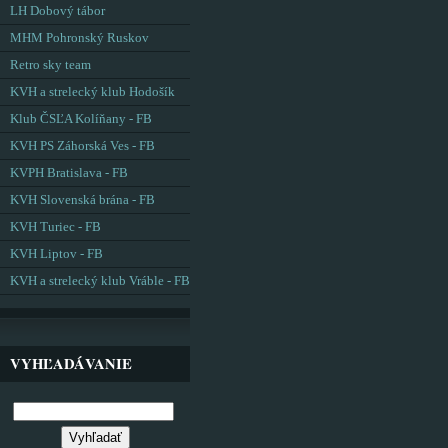
LH Dobový tábor
MHM Pohronský Ruskov
Retro sky team
KVH a strelecký klub Hodošík
Klub ČSĽA Kolíňany - FB
KVH PS Záhorská Ves - FB
KVPH Bratislava - FB
KVH Slovenská brána - FB
KVH Turiec - FB
KVH Liptov - FB
KVH a strelecký klub Vráble - FB
VYHĽADÁVANIE