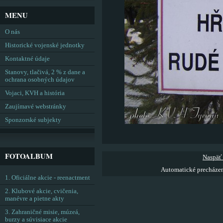
MENU
O nás
Historické vojenské jednotky
Kontaktné údaje
Stanovy, tlačivá, 2 % z dane a
ochrana osobných údajov
Vojaci, KVH a história
Zaujímavé webstránky
Sponzorské subjekty
FOTOALBUM
Naspäť
Automatické precháze
1. Oficiálne akcie - reenactment
2. Klubové akcie, cvičenia,
manévre a pietne akty
3. Zahraničné misie, múzeá,
burzy a súvisiace akcie