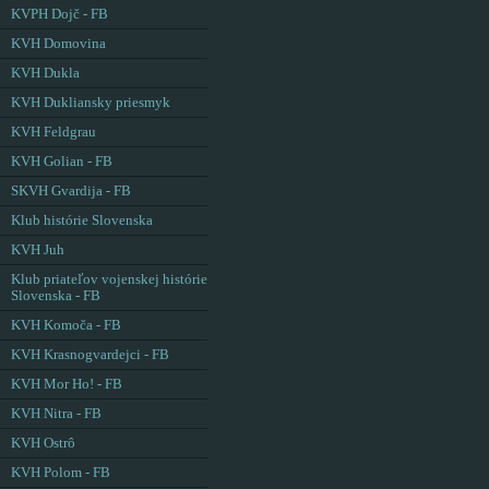
KVPH Dojč - FB
KVH Domovina
KVH Dukla
KVH Dukliansky priesmyk
KVH Feldgrau
KVH Golian - FB
SKVH Gvardija - FB
Klub histórie Slovenska
KVH Juh
Klub priateľov vojenskej histórie
Slovenska - FB
KVH Komoča - FB
KVH Krasnogvardejci - FB
KVH Mor Ho! - FB
KVH Nitra - FB
KVH Ostrô
KVH Polom - FB