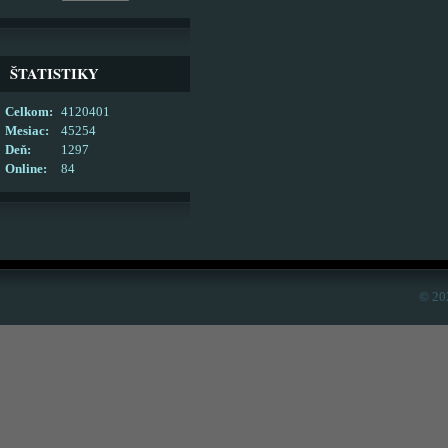
ŠTATISTIKY
Celkom:
4120401
Mesiac:
45254
Deň:
1297
Online:
84
© 20