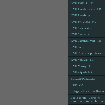
KVH Prašník - FB
KVH Pravda víťazí - FB
KVH Pressburg
KVH Prievidza - FB
KVH Slovensko
KVH Svoboda
KVH Tatranskí vlci - FB
KVH Tatry - FB
KVH Trnavská posádka
KVH Valkýra - FB
KVH Viking - FB
KVH Západ - FB
ZBROJNICE.COM
KHPAaSZ - FB
Kriegsberichter des Heeres
Legis Telum - Združenie
vlastníkov strelných zbran