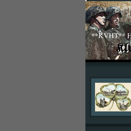
**KVHT** His