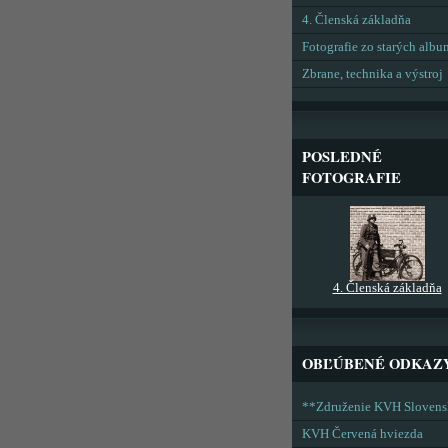
4. Členská základňa
Fotografie zo starých alb
Zbrane, technika a výstroj
POSLEDNÉ
FOTOGRAFIE
4. Členská základňa
OBĽÚBENÉ ODKAZ
**Združenie KVH Sloven
KVH Červená hviezda