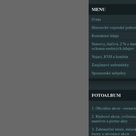
MENU
O nás
Historické vojenské jedno
Kontaktné údaje
Stanovy, tlačivá, 2 % z dan
ochrana osobných údajov
Vojaci, KVH a história
Zaujímavé webstránky
Sponzorské subjekty
FOTOALBUM
1. Oficiálne akcie - reenac
2. Klubové akcie, cvičenia
manévre a pietne akty
3. Zahraničné misie, múzeá
burzy a súvisiace akcie