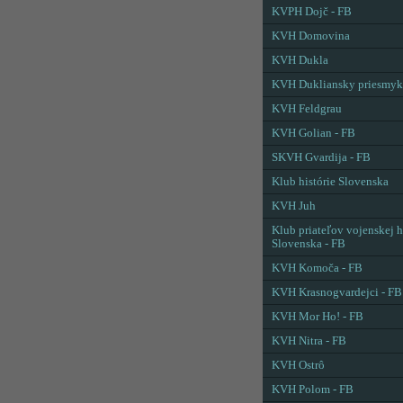
KVPH Dojč - FB
KVH Domovina
KVH Dukla
KVH Dukliansky priesmyk
KVH Feldgrau
KVH Golian - FB
SKVH Gvardija - FB
Klub histórie Slovenska
KVH Juh
Klub priateľov vojenskej h
Slovenska - FB
KVH Komoča - FB
KVH Krasnogvardejci - FB
KVH Mor Ho! - FB
KVH Nitra - FB
KVH Ostrô
KVH Polom - FB