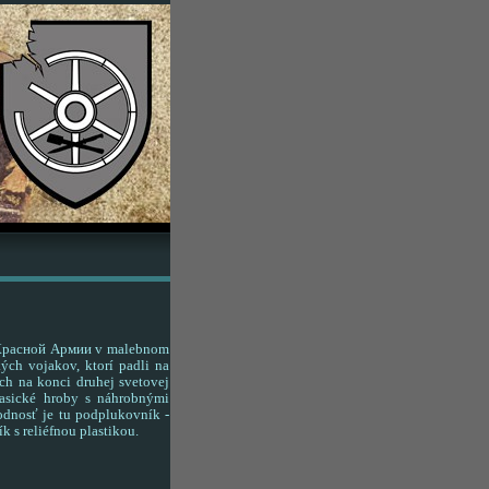
й Красной Армии v malebnom
ých vojakov, ktorí padli na
ch na konci druhej svetovej
asické hroby s náhrobnými
odnosť je tu podplukovník -
 s reliéfnou plastikou.