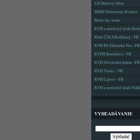
LH Dobový tábor
MHM Pohronský Ruskov
Retro sky team
KVH a strelecký klub Hod
Klub ČSĽA Kolíňany - FB
KVH PS Záhorská Ves - FB
KVPH Bratislava - FB
KVH Slovenská brána - FB
KVH Turiec - FB
KVH Liptov - FB
KVH a strelecký klub Vráb
VYHĽADÁVANIE