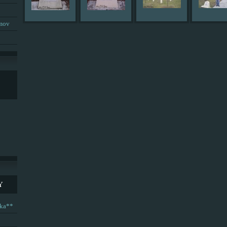
umov
Y
ska**