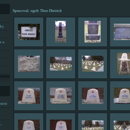
Spracoval: ogefr. Theo Dietrich
tky
e a
tment
,
,