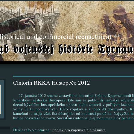
torical and commercial reenactment **
Cintorín RKKA Hustopeče 2012
27. januára 2012 sme sa zastavili na cintoríne Рабоче-Крестьянско
vinárskom mestečku Hustopeče, kde sme sa poklonili pamiatke sovietsk
území bývalého hustopečského okresu alebo zomreli v poľných lazareto
vojny. Je tu pochovaných 1875 vojakov a z toho 98 dôstojníkov. Kl
kameňmi tu majú však iba dôstojníci od hodnosti poručíka. Najvyššia h
hrdina Sovietského zväzu. Súčasťou cintorína je aj monumentálný pamätník
Ďalšie info o cintoríne :
Spolek pro vojenská pietní místa