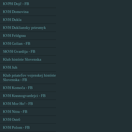
KVPH Dojč - FB
KVH Domovina
KVH Dukla
KVH Dukliansky priesmyk
KVH Feldgrau
KVH Golian - FB
SKVH Gvardija - FB
Klub histórie Slovenska
KVH Juh
Klub priateľov vojenskej histórie
Slovenska - FB
KVH Komoča - FB
KVH Krasnogvardejci - FB
KVH Mor Ho! - FB
KVH Nitra - FB
KVH Ostrô
KVH Polom - FB