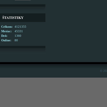
ŠTATISTIKY
Celkom:
4121355
Mesiac:
45331
Deň:
1360
Online:
80
© 20