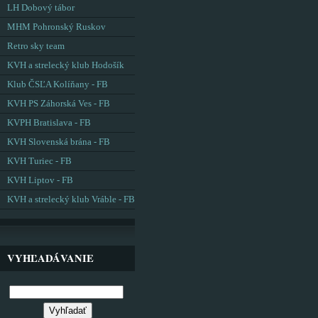
LH Dobový tábor
MHM Pohronský Ruskov
Retro sky team
KVH a strelecký klub Hodošík
Klub ČSĽA Kolíňany - FB
KVH PS Záhorská Ves - FB
KVPH Bratislava - FB
KVH Slovenská brána - FB
KVH Turiec - FB
KVH Liptov - FB
KVH a strelecký klub Vráble - FB
VYHĽADÁVANIE