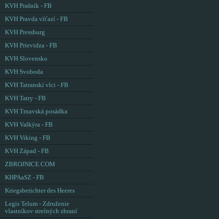
KVH Prašník - FB
KVH Pravda víťazí - FB
KVH Pressburg
KVH Prievidza - FB
KVH Slovensko
KVH Svoboda
KVH Tatranskí vlci - FB
KVH Tatry - FB
KVH Trnavská posádka
KVH Valkýra - FB
KVH Viking - FB
KVH Západ - FB
ZBROJNICE.COM
KHPAaSZ - FB
Kriegsberichter des Heeres
Legis Telum - Združenie
vlastníkov strelných zbraní