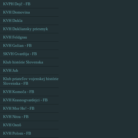
KVPH Dojč - FB
KVH Domovina
KVH Dukla
KVH Dukliansky priesmyk
KVH Feldgrau
KVH Golian - FB
SKVH Gvardija - FB
Klub histórie Slovenska
KVH Juh
Klub priateľov vojenskej histórie
Slovenska - FB
KVH Komoča - FB
KVH Krasnogvardejci - FB
KVH Mor Ho! - FB
KVH Nitra - FB
KVH Ostrô
KVH Polom - FB