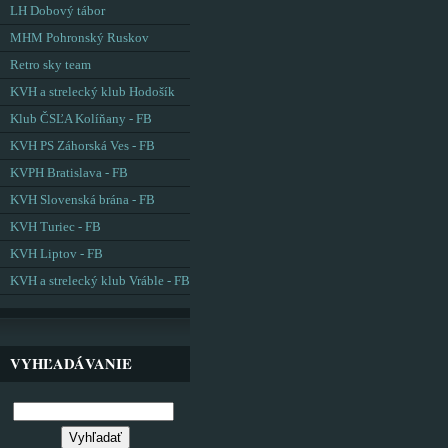
LH Dobový tábor
MHM Pohronský Ruskov
Retro sky team
KVH a strelecký klub Hodošík
Klub ČSĽA Kolíňany - FB
KVH PS Záhorská Ves - FB
KVPH Bratislava - FB
KVH Slovenská brána - FB
KVH Turiec - FB
KVH Liptov - FB
KVH a strelecký klub Vráble - FB
VYHĽADÁVANIE