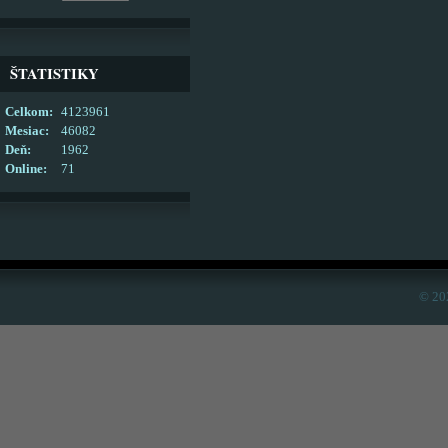
ŠTATISTIKY
Celkom:
4123961
Mesiac:
46082
Deň:
1962
Online:
71
© 20