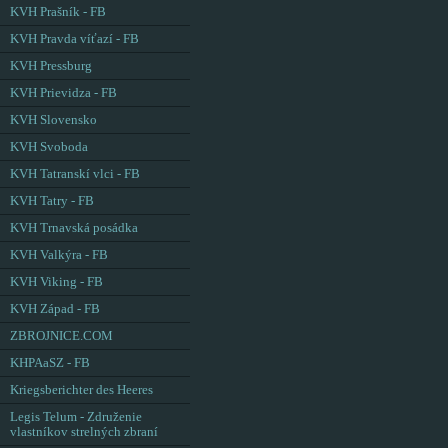
KVH Prašník - FB
KVH Pravda víťazí - FB
KVH Pressburg
KVH Prievidza - FB
KVH Slovensko
KVH Svoboda
KVH Tatranskí vlci - FB
KVH Tatry - FB
KVH Trnavská posádka
KVH Valkýra - FB
KVH Viking - FB
KVH Západ - FB
ZBROJNICE.COM
KHPAaSZ - FB
Kriegsberichter des Heeres
Legis Telum - Združenie
vlastníkov strelných zbraní