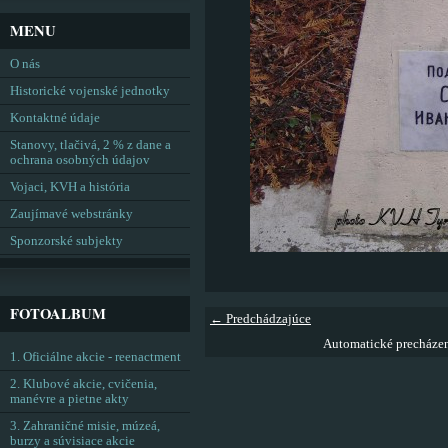
MENU
O nás
Historické vojenské jednotky
Kontaktné údaje
Stanovy, tlačivá, 2 % z dane a
ochrana osobných údajov
Vojaci, KVH a história
Zaujímavé webstránky
Sponzorské subjekty
FOTOALBUM
← Predchádzajúce
Automatické precháze
1. Oficiálne akcie - reenactment
2. Klubové akcie, cvičenia,
manévre a pietne akty
3. Zahraničné misie, múzeá,
burzy a súvisiace akcie