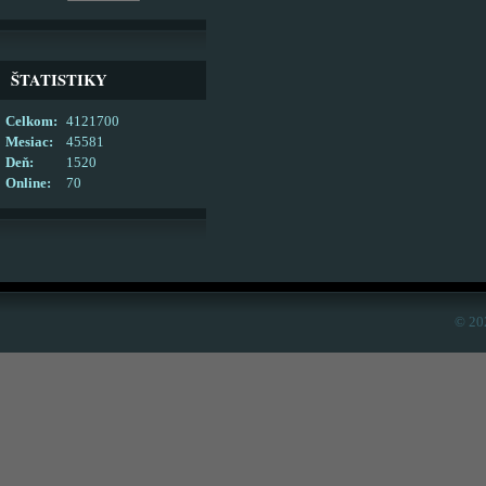
ŠTATISTIKY
Celkom:
4121700
Mesiac:
45581
Deň:
1520
Online:
70
© 20