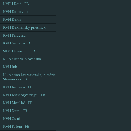
KVPH Dojč - FB
KVH Domovina
KVH Dukla
KVH Dukliansky priesmyk
KVH Feldgrau
KVH Golian - FB
SKVH Gvardija - FB
Klub histórie Slovenska
KVH Juh
Klub priateľov vojenskej histórie
Slovenska - FB
KVH Komoča - FB
KVH Krasnogvardejci - FB
KVH Mor Ho! - FB
KVH Nitra - FB
KVH Ostrô
KVH Polom - FB