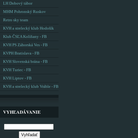
LH Dobový tábor
MHM Pohronský Ruskov
Retro sky team
KVH a strelecký klub Hodošík
Klub ČSĽA Kolíňany - FB
KVH PS Záhorská Ves - FB
KVPH Bratislava - FB
KVH Slovenská brána - FB
KVH Turiec - FB
KVH Liptov - FB
KVH a strelecký klub Vráble - FB
VYHĽADÁVANIE