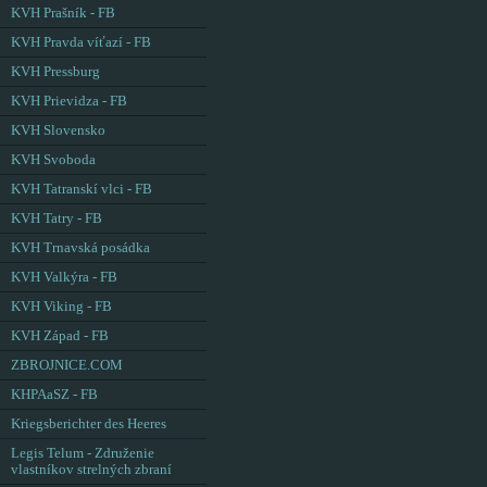
KVH Prašník - FB
KVH Pravda víťazí - FB
KVH Pressburg
KVH Prievidza - FB
KVH Slovensko
KVH Svoboda
KVH Tatranskí vlci - FB
KVH Tatry - FB
KVH Trnavská posádka
KVH Valkýra - FB
KVH Viking - FB
KVH Západ - FB
ZBROJNICE.COM
KHPAaSZ - FB
Kriegsberichter des Heeres
Legis Telum - Združenie
vlastníkov strelných zbraní