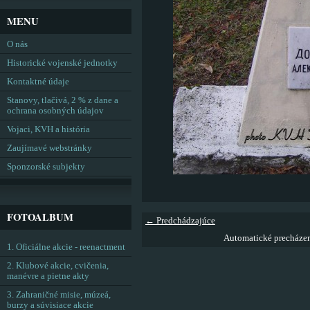
MENU
O nás
Historické vojenské jednotky
Kontaktné údaje
Stanovy, tlačivá, 2 % z dane a
ochrana osobných údajov
Vojaci, KVH a história
Zaujímavé webstránky
Sponzorské subjekty
FOTOALBUM
← Predchádzajúce
Automatické precháze
1. Oficiálne akcie - reenactment
2. Klubové akcie, cvičenia,
manévre a pietne akty
3. Zahraničné misie, múzeá,
burzy a súvisiace akcie