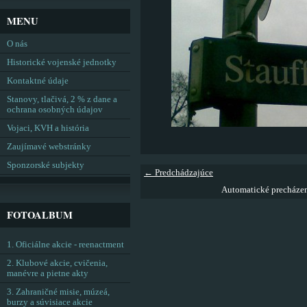
MENU
O nás
Historické vojenské jednotky
Kontaktné údaje
Stanovy, tlačivá, 2 % z dane a
ochrana osobných údajov
Vojaci, KVH a história
Zaujímavé webstránky
Sponzorské subjekty
← Predchádzajúce
Automatické precháze
FOTOALBUM
1. Oficiálne akcie - reenactment
2. Klubové akcie, cvičenia,
manévre a pietne akty
3. Zahraničné misie, múzeá,
burzy a súvisiace akcie