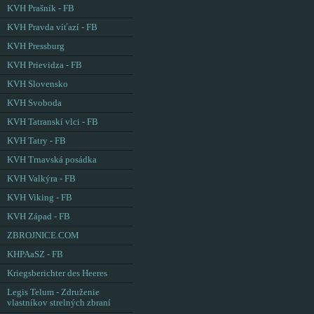
KVH Prašník - FB
KVH Pravda víťazí - FB
KVH Pressburg
KVH Prievidza - FB
KVH Slovensko
KVH Svoboda
KVH Tatranskí vlci - FB
KVH Tatry - FB
KVH Trnavská posádka
KVH Valkýra - FB
KVH Viking - FB
KVH Západ - FB
ZBROJNICE.COM
KHPAaSZ - FB
Kriegsberichter des Heeres
Legis Telum - Združenie
vlastníkov strelných zbraní