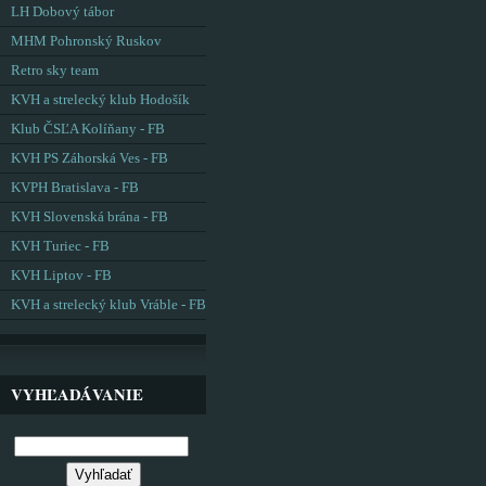
LH Dobový tábor
MHM Pohronský Ruskov
Retro sky team
KVH a strelecký klub Hodošík
Klub ČSĽA Kolíňany - FB
KVH PS Záhorská Ves - FB
KVPH Bratislava - FB
KVH Slovenská brána - FB
KVH Turiec - FB
KVH Liptov - FB
KVH a strelecký klub Vráble - FB
VYHĽADÁVANIE