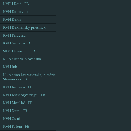
KVPH Dojč - FB
KVH Domovina
KVH Dukla
KVH Dukliansky priesmyk
KVH Feldgrau
KVH Golian - FB
SKVH Gvardija - FB
Klub histórie Slovenska
KVH Juh
Klub priateľov vojenskej histórie
Slovenska - FB
KVH Komoča - FB
KVH Krasnogvardejci - FB
KVH Mor Ho! - FB
KVH Nitra - FB
KVH Ostrô
KVH Polom - FB