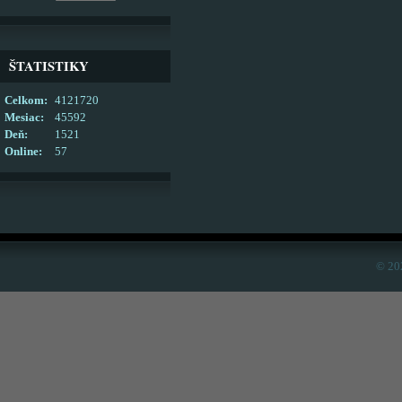
ŠTATISTIKY
Celkom:
4121720
Mesiac:
45592
Deň:
1521
Online:
57
© 20