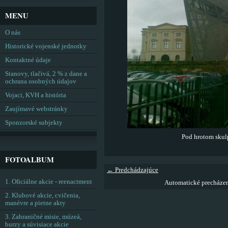
MENU
O nás
Historické vojenské jednotky
Kontaktné údaje
Stanovy, tlačivá, 2 % z dane a
ochrana osobných údajov
Vojaci, KVH a história
Zaujímavé webstránky
Sponzorské subjekty
Pod hrotom skul
FOTOALBUM
← Predchádzajúce
1. Oficiálne akcie - reenactment
Automatické precháze
2. Klubové akcie, cvičenia,
manévre a pietne akty
3. Zahraničné misie, múzeá,
burzy a súvisiace akcie