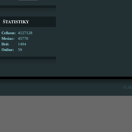
ŠTATISTIKY
Celkom:
4127128
Mesiac:
45770
Deň:
1494
Online:
59
© 20