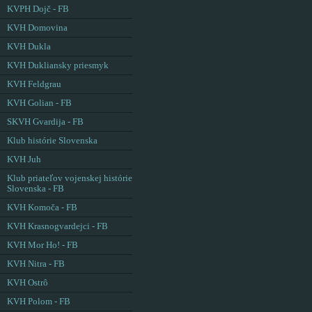
KVPH Dojč - FB
KVH Domovina
KVH Dukla
KVH Dukliansky priesmyk
KVH Feldgrau
KVH Golian - FB
SKVH Gvardija - FB
Klub histórie Slovenska
KVH Juh
Klub priateľov vojenskej histórie
Slovenska - FB
KVH Komoča - FB
KVH Krasnogvardejci - FB
KVH Mor Ho! - FB
KVH Nitra - FB
KVH Ostrô
KVH Polom - FB