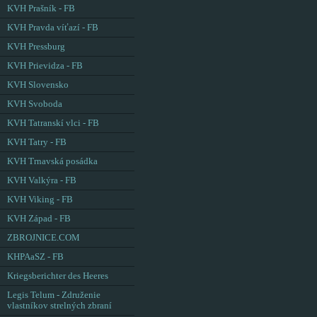
KVH Prašník - FB
KVH Pravda víťazí - FB
KVH Pressburg
KVH Prievidza - FB
KVH Slovensko
KVH Svoboda
KVH Tatranskí vlci - FB
KVH Tatry - FB
KVH Trnavská posádka
KVH Valkýra - FB
KVH Viking - FB
KVH Západ - FB
ZBROJNICE.COM
KHPAaSZ - FB
Kriegsberichter des Heeres
Legis Telum - Združenie
vlastníkov strelných zbraní