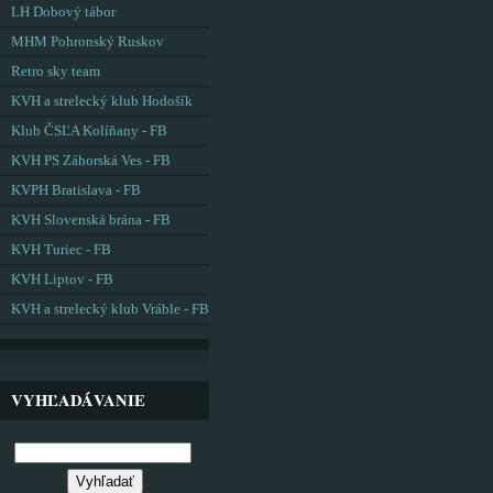
LH Dobový tábor
MHM Pohronský Ruskov
Retro sky team
KVH a strelecký klub Hodošík
Klub ČSĽA Kolíňany - FB
KVH PS Záhorská Ves - FB
KVPH Bratislava - FB
KVH Slovenská brána - FB
KVH Turiec - FB
KVH Liptov - FB
KVH a strelecký klub Vráble - FB
VYHĽADÁVANIE