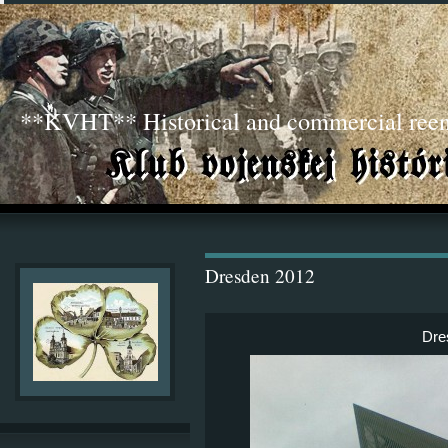
**KVHT** Historical and commercial ree
Dresden 2012
Dre