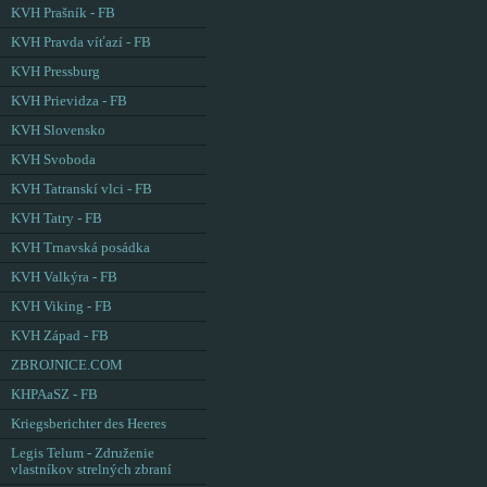
KVH Prašník - FB
KVH Pravda víťazí - FB
KVH Pressburg
KVH Prievidza - FB
KVH Slovensko
KVH Svoboda
KVH Tatranskí vlci - FB
KVH Tatry - FB
KVH Trnavská posádka
KVH Valkýra - FB
KVH Viking - FB
KVH Západ - FB
ZBROJNICE.COM
KHPAaSZ - FB
Kriegsberichter des Heeres
Legis Telum - Združenie
vlastníkov strelných zbraní