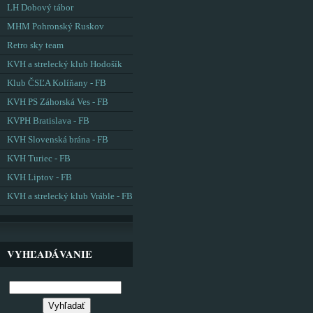
LH Dobový tábor
MHM Pohronský Ruskov
Retro sky team
KVH a strelecký klub Hodošík
Klub ČSĽA Kolíňany - FB
KVH PS Záhorská Ves - FB
KVPH Bratislava - FB
KVH Slovenská brána - FB
KVH Turiec - FB
KVH Liptov - FB
KVH a strelecký klub Vráble - FB
VYHĽADÁVANIE