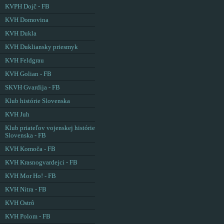
KVPH Dojč - FB
KVH Domovina
KVH Dukla
KVH Dukliansky priesmyk
KVH Feldgrau
KVH Golian - FB
SKVH Gvardija - FB
Klub histórie Slovenska
KVH Juh
Klub priateľov vojenskej histórie
Slovenska - FB
KVH Komoča - FB
KVH Krasnogvardejci - FB
KVH Mor Ho! - FB
KVH Nitra - FB
KVH Ostrô
KVH Polom - FB