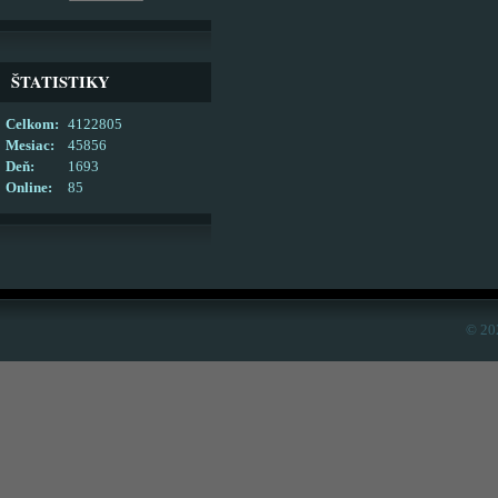
ŠTATISTIKY
Celkom:
4122805
Mesiac:
45856
Deň:
1693
Online:
85
© 20