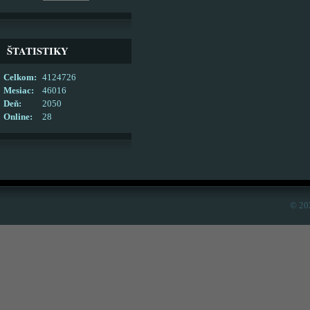
ŠTATISTIKY
Celkom:
4124726
Mesiac:
46016
Deň:
2050
Online:
28
© 20