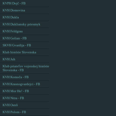
KVPH Dojč - FB
KVH Domovina
KVH Dukla
KVH Dukliansky priesmyk
KVH Feldgrau
KVH Golian - FB
SKVH Gvardija - FB
Klub histórie Slovenska
KVH Juh
Klub priateľov vojenskej histórie
Slovenska - FB
KVH Komoča - FB
KVH Krasnogvardejci - FB
KVH Mor Ho! - FB
KVH Nitra - FB
KVH Ostrô
KVH Polom - FB