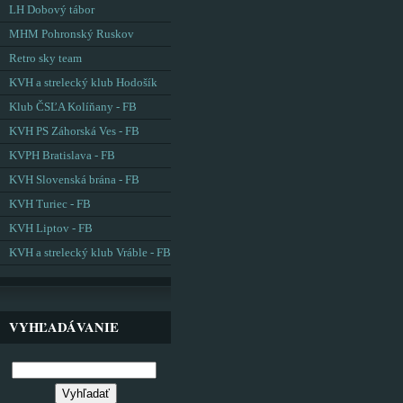
LH Dobový tábor
MHM Pohronský Ruskov
Retro sky team
KVH a strelecký klub Hodošík
Klub ČSĽA Kolíňany - FB
KVH PS Záhorská Ves - FB
KVPH Bratislava - FB
KVH Slovenská brána - FB
KVH Turiec - FB
KVH Liptov - FB
KVH a strelecký klub Vráble - FB
VYHĽADÁVANIE