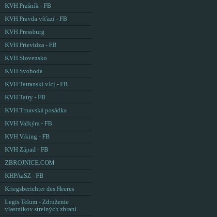
KVH Prašník - FB
KVH Pravda víťazí - FB
KVH Pressburg
KVH Prievidza - FB
KVH Slovensko
KVH Svoboda
KVH Tatranskí vlci - FB
KVH Tatry - FB
KVH Trnavská posádka
KVH Valkýra - FB
KVH Viking - FB
KVH Západ - FB
ZBROJNICE.COM
KHPAaSZ - FB
Kriegsberichter des Heeres
Legis Telum - Združenie
vlastníkov strelných zbraní