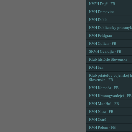
KVPH Dojč - FB
KVH Domovina
KVH Dukla
KVH Dukliansky priesmyk
KVH Feldgrau
KVH Golian - FB
SKVH Gvardija - FB
Klub histórie Slovenska
KVH Juh
Klub priateľov vojenskej h
Slovenska - FB
KVH Komoča - FB
KVH Krasnogvardejci - FB
KVH Mor Ho! - FB
KVH Nitra - FB
KVH Ostrô
KVH Polom - FB