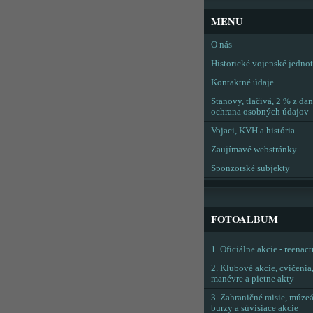
MENU
O nás
Historické vojenské jedno
Kontaktné údaje
Stanovy, tlačivá, 2 % z dan
ochrana osobných údajov
Vojaci, KVH a história
Zaujímavé webstránky
Sponzorské subjekty
FOTOALBUM
1. Oficiálne akcie - reenac
2. Klubové akcie, cvičenia
manévre a pietne akty
3. Zahraničné misie, múzeá
burzy a súvisiace akcie