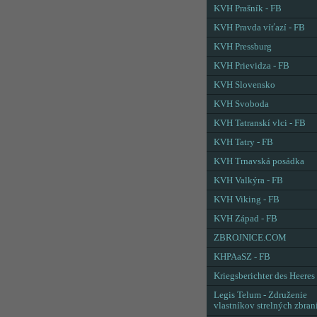
KVH Prašník - FB
KVH Pravda víťazí - FB
KVH Pressburg
KVH Prievidza - FB
KVH Slovensko
KVH Svoboda
KVH Tatranskí vlci - FB
KVH Tatry - FB
KVH Trnavská posádka
KVH Valkýra - FB
KVH Viking - FB
KVH Západ - FB
ZBROJNICE.COM
KHPAaSZ - FB
Kriegsberichter des Heeres
Legis Telum - Združenie
vlastníkov strelných zbran