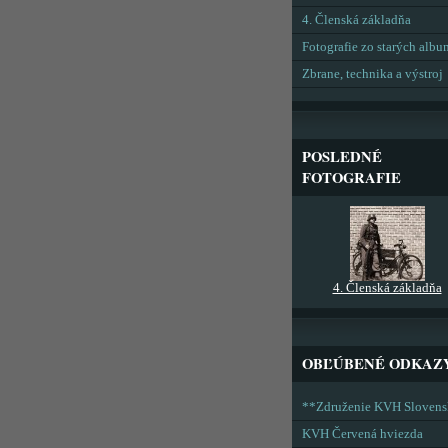
4. Členská základňa
Fotografie zo starých alb
Zbrane, technika a výstroj
POSLEDNÉ
FOTOGRAFIE
4. Členská základňa
OBĽÚBENÉ ODKAZ
**Združenie KVH Sloven
KVH Červená hviezda