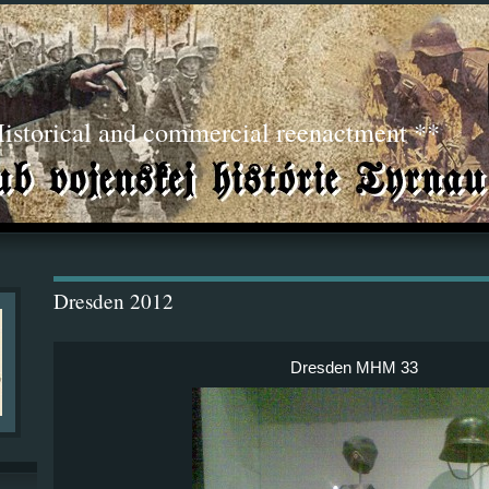
torical and commercial reenactment **
Dresden 2012
Dresden MHM 33