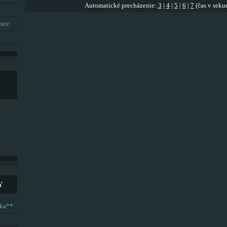
Automatické precházenie:
3
|
4
|
5
|
6
|
7
(čas v seku
umov
Y
ska**