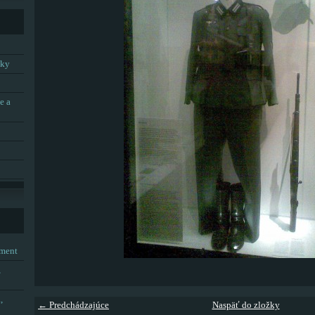
tky
e a
tment
,
,
← Predchádzajúce
Naspäť do zložky