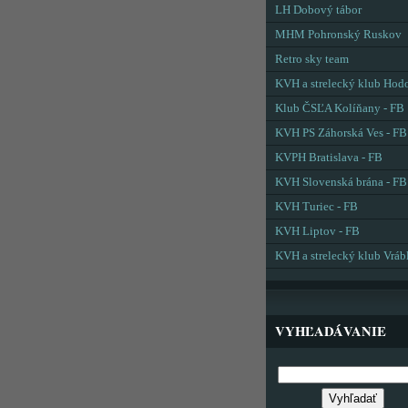
LH Dobový tábor
MHM Pohronský Ruskov
Retro sky team
KVH a strelecký klub Hod
Klub ČSĽA Kolíňany - FB
KVH PS Záhorská Ves - FB
KVPH Bratislava - FB
KVH Slovenská brána - FB
KVH Turiec - FB
KVH Liptov - FB
KVH a strelecký klub Vráb
VYHĽADÁVANIE