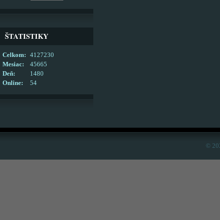
ŠTATISTIKY
Celkom:
4127230
Mesiac:
45665
Deň:
1480
Online:
54
© 20