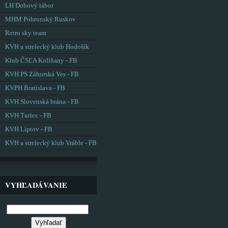
LH Dobový tábor
MHM Pohronský Ruskov
Retro sky team
KVH a strelecký klub Hodošík
Klub ČSĽA Kolíňany - FB
KVH PS Záhorská Ves - FB
KVPH Bratislava - FB
KVH Slovenská brána - FB
KVH Turiec - FB
KVH Liptov - FB
KVH a strelecký klub Vráble - FB
VYHĽADÁVANIE