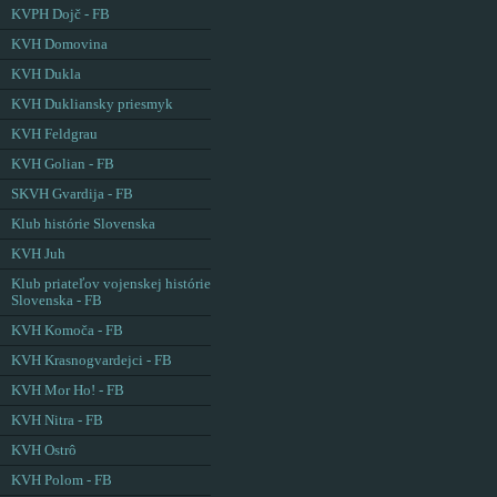
KVPH Dojč - FB
KVH Domovina
KVH Dukla
KVH Dukliansky priesmyk
KVH Feldgrau
KVH Golian - FB
SKVH Gvardija - FB
Klub histórie Slovenska
KVH Juh
Klub priateľov vojenskej histórie
Slovenska - FB
KVH Komoča - FB
KVH Krasnogvardejci - FB
KVH Mor Ho! - FB
KVH Nitra - FB
KVH Ostrô
KVH Polom - FB