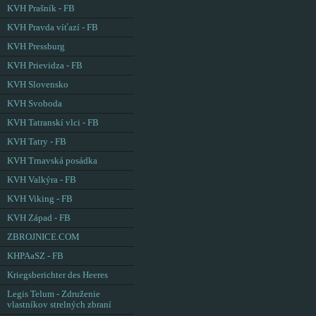
KVH Prašník - FB
KVH Pravda víťazí - FB
KVH Pressburg
KVH Prievidza - FB
KVH Slovensko
KVH Svoboda
KVH Tatranskí vlci - FB
KVH Tatry - FB
KVH Trnavská posádka
KVH Valkýra - FB
KVH Viking - FB
KVH Západ - FB
ZBROJNICE.COM
KHPAaSZ - FB
Kriegsberichter des Heeres
Legis Telum - Združenie
vlastníkov strelných zbraní