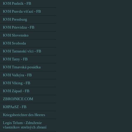
KVH Prašník - FB
KVH Pravda víťazí - FB
KVH Pressburg
KVH Prievidza - FB
KVH Slovensko
KVH Svoboda
KVH Tatranskí vlci - FB
KVH Tatry - FB
KVH Trnavská posádka
KVH Valkýra - FB
KVH Viking - FB
KVH Západ - FB
ZBROJNICE.COM
KHPAaSZ - FB
Kriegsberichter des Heeres
Legis Telum - Združenie
vlastníkov strelných zbraní