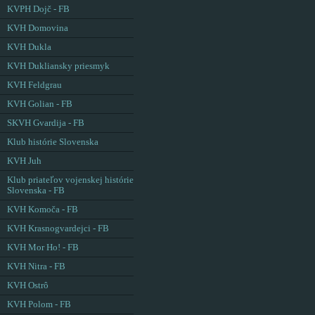
KVPH Dojč - FB
KVH Domovina
KVH Dukla
KVH Dukliansky priesmyk
KVH Feldgrau
KVH Golian - FB
SKVH Gvardija - FB
Klub histórie Slovenska
KVH Juh
Klub priateľov vojenskej histórie
Slovenska - FB
KVH Komoča - FB
KVH Krasnogvardejci - FB
KVH Mor Ho! - FB
KVH Nitra - FB
KVH Ostrô
KVH Polom - FB