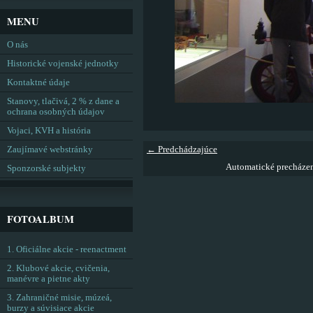
MENU
O nás
Historické vojenské jednotky
Kontaktné údaje
Stanovy, tlačivá, 2 % z dane a
ochrana osobných údajov
Vojaci, KVH a história
Zaujímavé webstránky
← Predchádzajúce
Automatické precháze
Sponzorské subjekty
FOTOALBUM
1. Oficiálne akcie - reenactment
2. Klubové akcie, cvičenia,
manévre a pietne akty
3. Zahraničné misie, múzeá,
burzy a súvisiace akcie