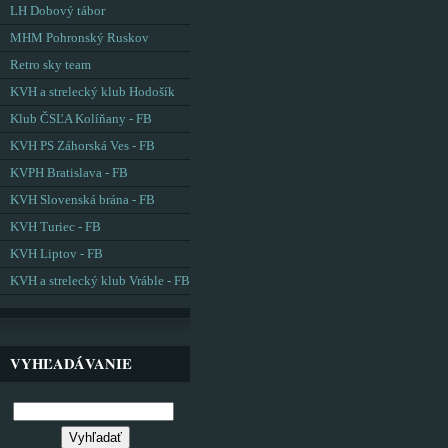
LH Dobový tábor
MHM Pohronský Ruskov
Retro sky team
KVH a strelecký klub Hodošík
Klub ČSĽA Kolíňany - FB
KVH PS Záhorská Ves - FB
KVPH Bratislava - FB
KVH Slovenská brána - FB
KVH Turiec - FB
KVH Liptov - FB
KVH a strelecký klub Vráble - FB
VYHĽADÁVANIE