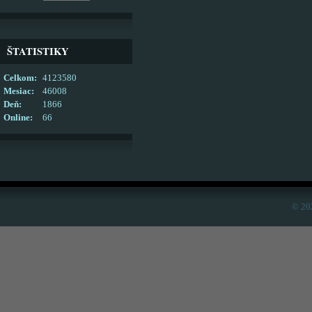
ŠTATISTIKY
Celkom:
4123580
Mesiac:
46008
Deň:
1866
Online:
66
© 20