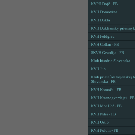
KVPH Dojč - FB
KVH Domovina
KVH Dukla
KVH Dukliansky priesmyk
KVH Feldgrau
KVH Golian - FB
SKVH Gvardija - FB
Klub histórie Slovenska
KVH Juh
Klub priateľov vojenskej h
Slovenska - FB
KVH Komoča - FB
KVH Krasnogvardejci - FB
KVH Mor Ho! - FB
KVH Nitra - FB
KVH Ostrô
KVH Polom - FB