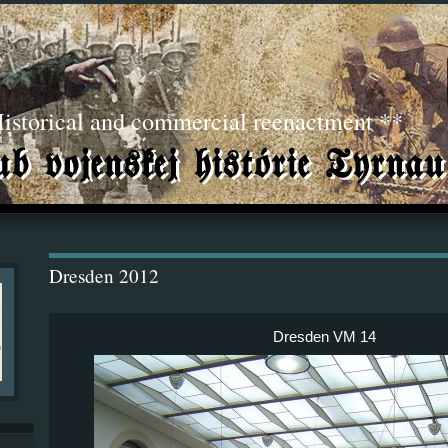
torical and commercial reenactment **
Dresden 2012
Dresden VM 14