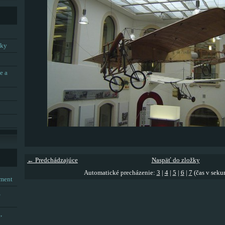
tky
e a
← Predchádzajúce
Naspäť do zložky
Automatické precházenie:
3
|
4
|
5
|
6
|
7
(čas v seku
tment
,
,