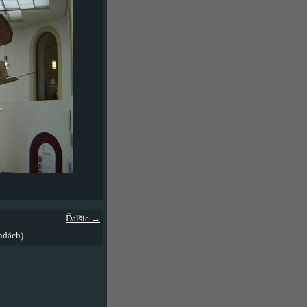
Ďalšie →
ndách)