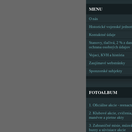
MENU
O nás
Historické vojenské jedno
Kontaktné údaje
Stanovy, tlačivá, 2 % z dan
ochrana osobných údajov
Vojaci, KVH a história
Zaujímavé webstránky
Sponzorské subjekty
FOTOALBUM
1. Oficiálne akcie - reenac
2. Klubové akcie, cvičenia
manévre a pietne akty
3. Zahraničné misie, múzeá
burzy a súvisiace akcie