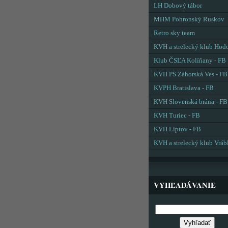
LH Dobový tábor
MHM Pohronský Ruskov
Retro sky team
KVH a strelecký klub Hod
Klub ČSĽA Kolíňany - FB
KVH PS Záhorská Ves - FB
KVPH Bratislava - FB
KVH Slovenská brána - FB
KVH Turiec - FB
KVH Liptov - FB
KVH a strelecký klub Vráb
VYHĽADÁVANIE