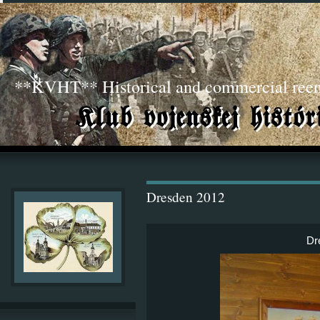
**KVHT** Historical and commercial ree
Dresden 2012
Dr