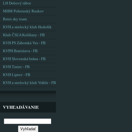
LH Dobový tábor
MHM Pohronský Ruskov
Retro sky team
KVH a strelecký klub Hodošík
Klub ČSĽA Kolíňany - FB
KVH PS Záhorská Ves - FB
KVPH Bratislava - FB
KVH Slovenská brána - FB
KVH Turiec - FB
KVH Liptov - FB
KVH a strelecký klub Vráble - FB
VYHĽADÁVANIE