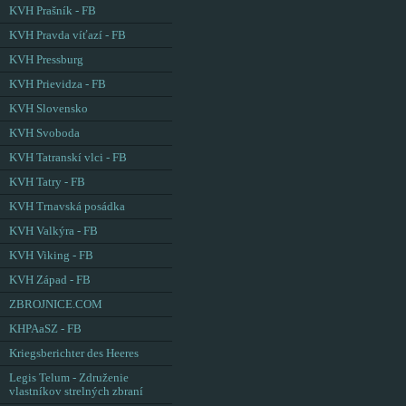
KVH Prašník - FB
KVH Pravda víťazí - FB
KVH Pressburg
KVH Prievidza - FB
KVH Slovensko
KVH Svoboda
KVH Tatranskí vlci - FB
KVH Tatry - FB
KVH Trnavská posádka
KVH Valkýra - FB
KVH Viking - FB
KVH Západ - FB
ZBROJNICE.COM
KHPAaSZ - FB
Kriegsberichter des Heeres
Legis Telum - Združenie
vlastníkov strelných zbraní