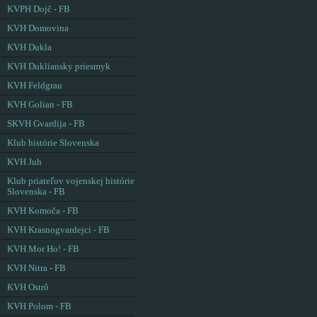
KVPH Dojč - FB
KVH Domovina
KVH Dukla
KVH Dukliansky priesmyk
KVH Feldgrau
KVH Golian - FB
SKVH Gvardija - FB
Klub histórie Slovenska
KVH Juh
Klub priateľov vojenskej histórie
Slovenska - FB
KVH Komoča - FB
KVH Krasnogvardejci - FB
KVH Mor Ho! - FB
KVH Nitra - FB
KVH Ostrô
KVH Polom - FB