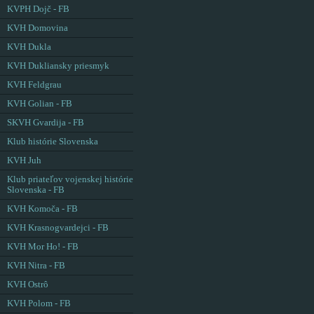
KVPH Dojč - FB
KVH Domovina
KVH Dukla
KVH Dukliansky priesmyk
KVH Feldgrau
KVH Golian - FB
SKVH Gvardija - FB
Klub histórie Slovenska
KVH Juh
Klub priateľov vojenskej histórie
Slovenska - FB
KVH Komoča - FB
KVH Krasnogvardejci - FB
KVH Mor Ho! - FB
KVH Nitra - FB
KVH Ostrô
KVH Polom - FB