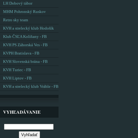
LH Dobový tábor
MHM Pohronský Ruskov
Retro sky team
KVH a strelecký klub Hodošík
Klub ČSĽA Kolíňany - FB
KVH PS Záhorská Ves - FB
KVPH Bratislava - FB
KVH Slovenská brána - FB
KVH Turiec - FB
KVH Liptov - FB
KVH a strelecký klub Vráble - FB
VYHĽADÁVANIE