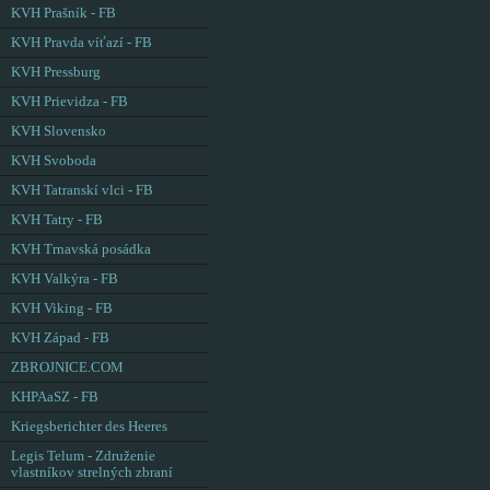
KVH Prašník - FB
KVH Pravda víťazí - FB
KVH Pressburg
KVH Prievidza - FB
KVH Slovensko
KVH Svoboda
KVH Tatranskí vlci - FB
KVH Tatry - FB
KVH Trnavská posádka
KVH Valkýra - FB
KVH Viking - FB
KVH Západ - FB
ZBROJNICE.COM
KHPAaSZ - FB
Kriegsberichter des Heeres
Legis Telum - Združenie
vlastníkov strelných zbraní