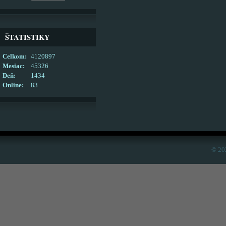
ŠTATISTIKY
Celkom:
4120897
Mesiac:
45326
Deň:
1434
Online:
83
© 20