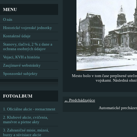
MENU
O nás
Historické vojenské jednotky
Kontaktné údaje
Stanovy, tlačivá, 2 % z dane a
ochrana osobných údajov
Vojaci, KVH a história
Zaujímavé webstránky
Sponzorské subjekty
Mesto bolo v tom čase preplnené uteč
vojskami. Následná ohniv
FOTOALBUM
← Predchádzajúce
Automatické precháze
1. Oficiálne akcie - reenactment
2. Klubové akcie, cvičenia,
manévre a pietne akty
3. Zahraničné misie, múzeá,
burzy a súvisiace akcie