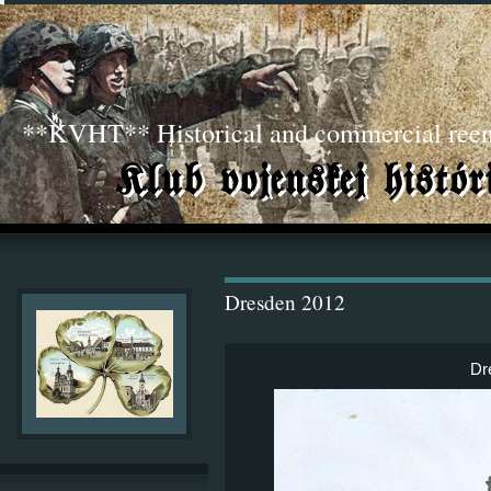
**KVHT** Historical and commercial ree
Dresden 2012
Dr