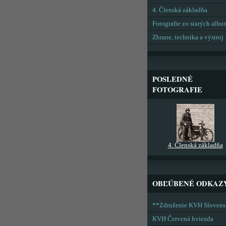
4. Členská základňa
Fotografie zo starých alb
Zbrane, technika a výstroj
POSLEDNÉ
FOTOGRAFIE
4. Členská základňa
OBĽÚBENÉ ODKAZ
**Združenie KVH Sloven
KVH Červená hviezda