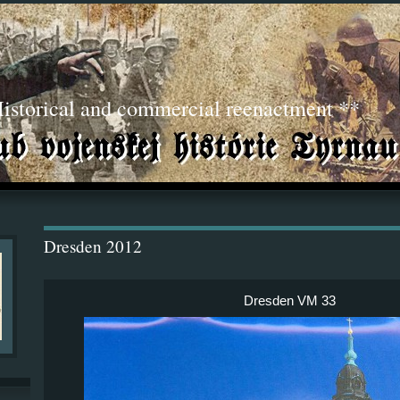
torical and commercial reenactment **
Dresden 2012
Dresden VM 33