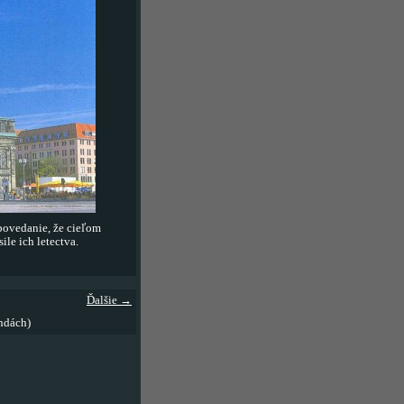
 povedanie, že cieľom
le ich letectva.
Ďalšie →
ndách)