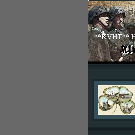
**KVHT** His