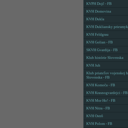
KVPH Dojč - FB
KVH Domovina
KVH Dukla
KVH Dukliansky priesmyk
KVH Feldgrau
KVH Golian - FB
SKVH Gvardija - FB
Klub histórie Slovenska
KVH Juh
Klub priateľov vojenskej h
Slovenska - FB
KVH Komoča - FB
KVH Krasnogvardejci - FB
KVH Mor Ho! - FB
KVH Nitra - FB
KVH Ostrô
KVH Polom - FB