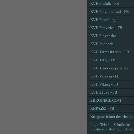
KVH Prašník - FB
KVH Pravda víťazí - FB
KVH Pressburg
KVH Prievidza - FB
KVH Slovensko
KVH Svoboda
KVH Tatranskí vlci - FB
KVH Tatry - FB
KVH Trnavská posádka
KVH Valkýra - FB
KVH Viking - FB
KVH Západ - FB
ZBROJNICE.COM
KHPAaSZ - FB
Kriegsberichter des Heeres
Legis Telum - Združenie
vlastníkov strelných zbran