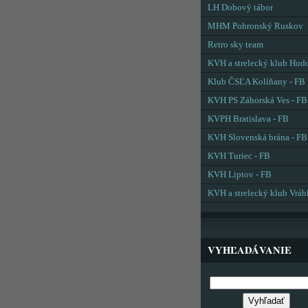
LH Dobový tábor
MHM Pohronský Ruskov
Retro sky team
KVH a strelecký klub Hod
Klub ČSĽA Kolíňany - FB
KVH PS Záhorská Ves - FB
KVPH Bratislava - FB
KVH Slovenská brána - FB
KVH Turiec - FB
KVH Liptov - FB
KVH a strelecký klub Vráb
VYHĽADÁVANIE