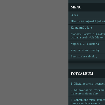
MENU
O nás
Historické vojenské jedno
Kontaktné údaje
Stanovy, tlačivá, 2 % z dan
ochrana osobných údajov
Vojaci, KVH a história
Zaujímavé webstránky
Sponzorské subjekty
FOTOALBUM
1. Oficiálne akcie - reenac
2. Klubové akcie, cvičenia
manévre a pietne akty
3. Zahraničné misie, múzeá
burzy a súvisiace akcie