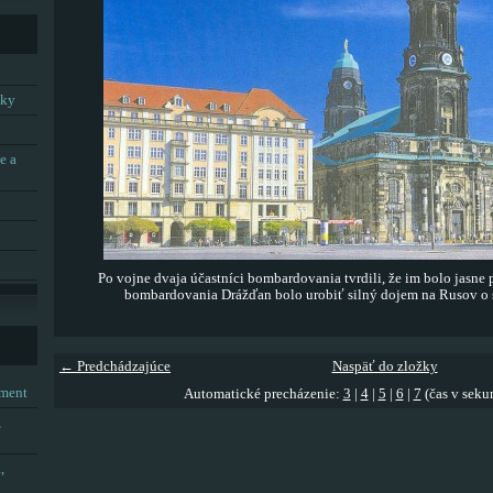
tky
e a
Po vojne dvaja účastníci bombardovania tvrdili, že im bolo jasne
bombardovania Drážďan bolo urobiť silný dojem na Rusov o si
← Predchádzajúce
Naspäť do zložky
tment
Automatické precházenie:
3
|
4
|
5
|
6
|
7
(čas v seku
,
,