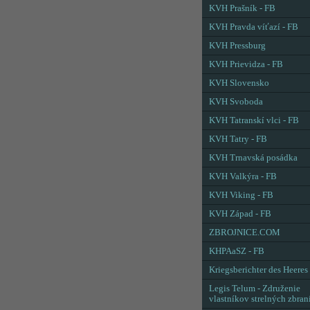
KVH Prašník - FB
KVH Pravda víťazí - FB
KVH Pressburg
KVH Prievidza - FB
KVH Slovensko
KVH Svoboda
KVH Tatranskí vlci - FB
KVH Tatry - FB
KVH Trnavská posádka
KVH Valkýra - FB
KVH Viking - FB
KVH Západ - FB
ZBROJNICE.COM
KHPAaSZ - FB
Kriegsberichter des Heeres
Legis Telum - Združenie
vlastníkov strelných zbran