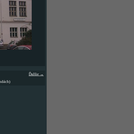
Ďalšie →
ndách)