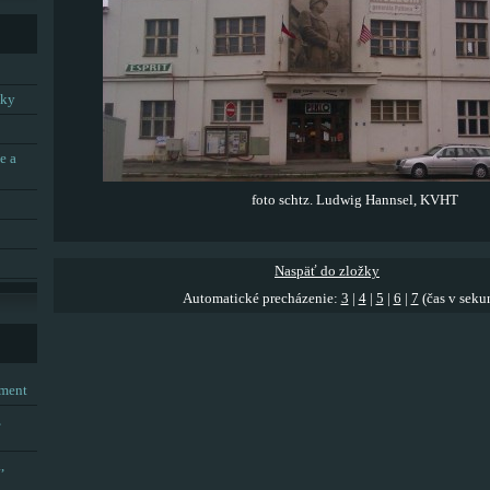
tky
e a
foto schtz. Ludwig Hannsel, KVHT
Naspäť do zložky
Automatické precházenie:
3
|
4
|
5
|
6
|
7
(čas v seku
tment
,
,