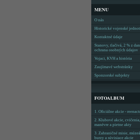
MENU
O nás
Historické vojenské jedno
Kontaktné údaje
Stanovy, tlačivá, 2 % z dan
ochrana osobných údajov
Vojaci, KVH a história
Zaujímavé webstránky
Sponzorské subjekty
FOTOALBUM
1. Oficiálne akcie - reenac
2. Klubové akcie, cvičenia
manévre a pietne akty
3. Zahraničné misie, múzeá
burzy a súvisiace akcie