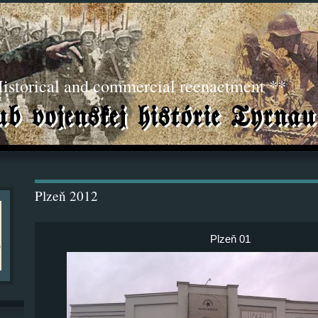
torical and commercial reenactment **
Plzeň 2012
Plzeň 01