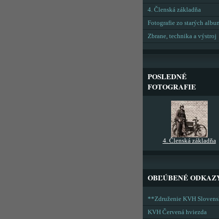
4. Členská základňa
Fotografie zo starých alb
Zbrane, technika a výstroj
POSLEDNÉ
FOTOGRAFIE
4. Členská základňa
OBĽÚBENÉ ODKAZ
**Združenie KVH Sloven
KVH Červená hviezda