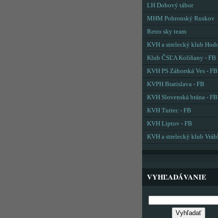
LH Dobový tábor
MHM Pohronský Ruskov
Retro sky team
KVH a strelecký klub Hod
Klub ČSĽA Kolíňany - FB
KVH PS Záhorská Ves - FB
KVPH Bratislava - FB
KVH Slovenská brána - FB
KVH Turiec - FB
KVH Liptov - FB
KVH a strelecký klub Vráb
VYHĽADÁVANIE