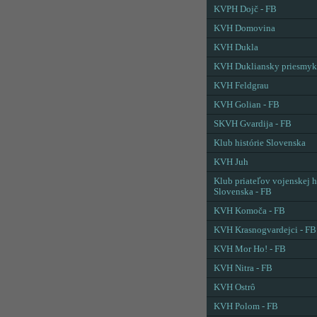
KVPH Dojč - FB
KVH Domovina
KVH Dukla
KVH Dukliansky priesmyk
KVH Feldgrau
KVH Golian - FB
SKVH Gvardija - FB
Klub histórie Slovenska
KVH Juh
Klub priateľov vojenskej h
Slovenska - FB
KVH Komoča - FB
KVH Krasnogvardejci - FB
KVH Mor Ho! - FB
KVH Nitra - FB
KVH Ostrô
KVH Polom - FB