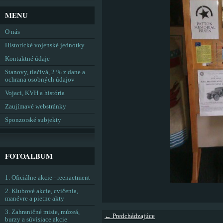
MENU
O nás
Historické vojenské jednotky
Kontaktné údaje
Stanovy, tlačivá, 2 % z dane a
ochrana osobných údajov
Vojaci, KVH a história
Zaujímavé webstránky
Sponzorské subjekty
FOTOALBUM
1. Oficiálne akcie - reenactment
2. Klubové akcie, cvičenia,
manévre a pietne akty
3. Zahraničné misie, múzeá,
← Predchádzajúce
burzy a súvisiace akcie