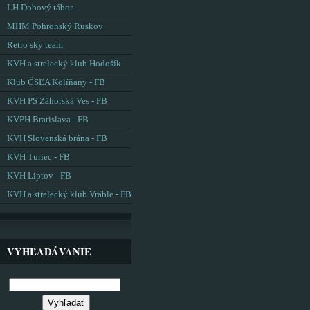
LH Dobový tábor
MHM Pohronský Ruskov
Retro sky team
KVH a strelecký klub Hodošík
Klub ČSĽA Kolíňany - FB
KVH PS Záhorská Ves - FB
KVPH Bratislava - FB
KVH Slovenská brána - FB
KVH Turiec - FB
KVH Liptov - FB
KVH a strelecký klub Vráble - FB
VYHĽADÁVANIE