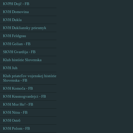
KVPH Dojč - FB
KVH Domovina
KVH Dukla
KVH Dukliansky priesmyk
KVH Feldgrau
KVH Golian - FB
SKVH Gvardija - FB
Klub histórie Slovenska
KVH Juh
Klub priateľov vojenskej histórie
Slovenska - FB
KVH Komoča - FB
KVH Krasnogvardejci - FB
KVH Mor Ho! - FB
KVH Nitra - FB
KVH Ostrô
KVH Polom - FB