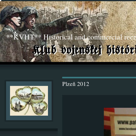
**KVHT** Historical and commercial ree
Plzeň 2012