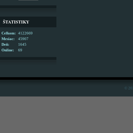
ŠTATISTIKY
Celkom:
4122669
Mesiac:
45907
Deň:
1645
Online:
69
© 20