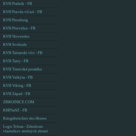
KVH Prašník - FB
KVH Pravda víťazí - FB
KVH Pressburg
KVH Prievidza - FB
KVH Slovensko
KVH Svoboda
KVH Tatranskí vlci - FB
KVH Tatry - FB
KVH Trnavská posádka
KVH Valkýra - FB
KVH Viking - FB
KVH Západ - FB
ZBROJNICE.COM
KHPAaSZ - FB
Kriegsberichter des Heeres
Legis Telum - Združenie
vlastníkov strelných zbraní