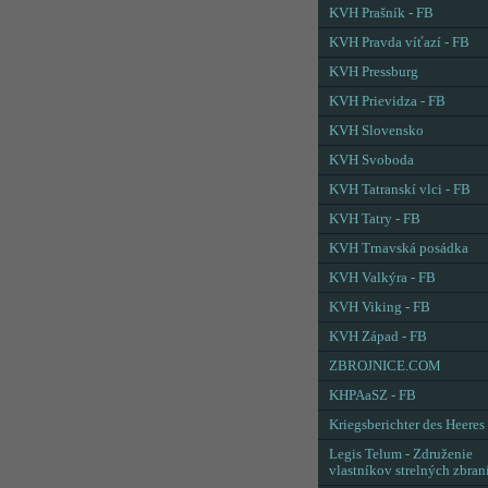
KVH Prašník - FB
KVH Pravda víťazí - FB
KVH Pressburg
KVH Prievidza - FB
KVH Slovensko
KVH Svoboda
KVH Tatranskí vlci - FB
KVH Tatry - FB
KVH Trnavská posádka
KVH Valkýra - FB
KVH Viking - FB
KVH Západ - FB
ZBROJNICE.COM
KHPAaSZ - FB
Kriegsberichter des Heeres
Legis Telum - Združenie
vlastníkov strelných zbran