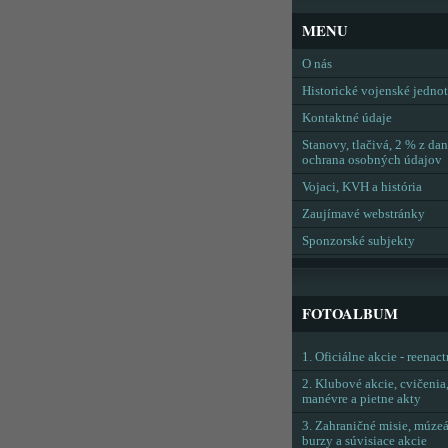
MENU
O nás
Historické vojenské jedno
Kontaktné údaje
Stanovy, tlačivá, 2 % z dan
ochrana osobných údajov
Vojaci, KVH a história
Zaujímavé webstránky
Sponzorské subjekty
FOTOALBUM
1. Oficiálne akcie - reenac
2. Klubové akcie, cvičenia
manévre a pietne akty
3. Zahraničné misie, múzeá
burzy a súvisiace akcie