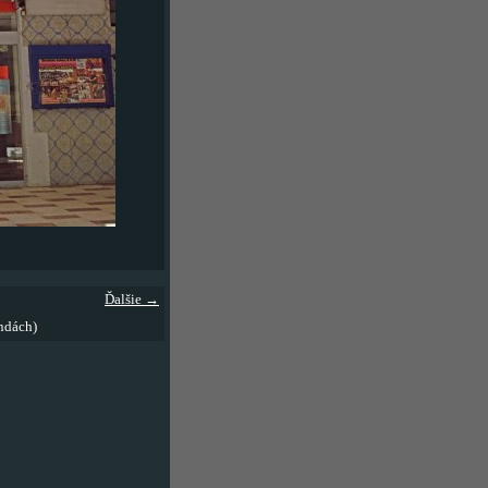
Ďalšie →
ndách)