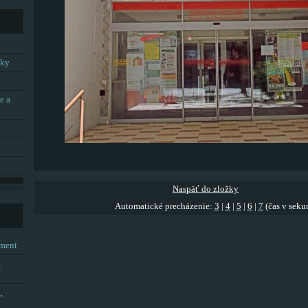
tky
e a
Naspäť do zložky
Automatické precházenie:
3
|
4
|
5
|
6
|
7
(čas v seku
tment
,
,