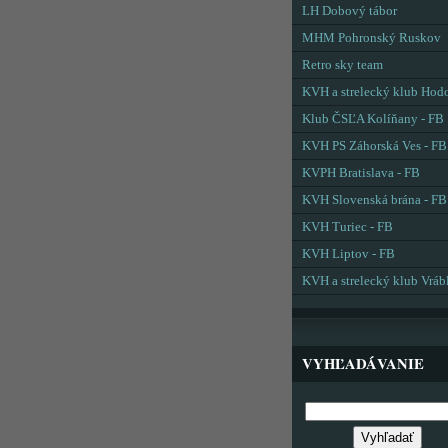
LH Dobový tábor
MHM Pohronský Ruskov
Retro sky team
KVH a strelecký klub Hod
Klub ČSĽA Kolíňany - FB
KVH PS Záhorská Ves - FB
KVPH Bratislava - FB
KVH Slovenská brána - FB
KVH Turiec - FB
KVH Liptov - FB
KVH a strelecký klub Vráb
VYHĽADÁVANIE