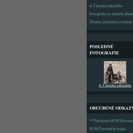
4. Členská základňa
Fotografie zo starých alb
Zbrane, technika a výstroj
POSLEDNÉ
FOTOGRAFIE
4. Členská základňa
OBĽÚBENÉ ODKAZ
**Združenie KVH Sloven
KVH Červená hviezda