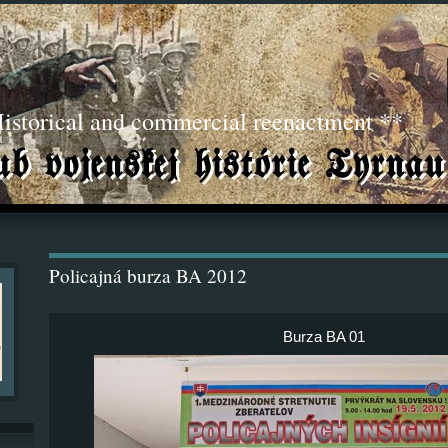
torical and commercial reenactment **
Policajná burza BA 2012
Burza BA 01