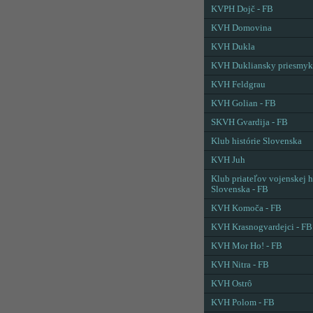
KVPH Dojč - FB
KVH Domovina
KVH Dukla
KVH Dukliansky priesmyk
KVH Feldgrau
KVH Golian - FB
SKVH Gvardija - FB
Klub histórie Slovenska
KVH Juh
Klub priateľov vojenskej h
Slovenska - FB
KVH Komoča - FB
KVH Krasnogvardejci - FB
KVH Mor Ho! - FB
KVH Nitra - FB
KVH Ostrô
KVH Polom - FB