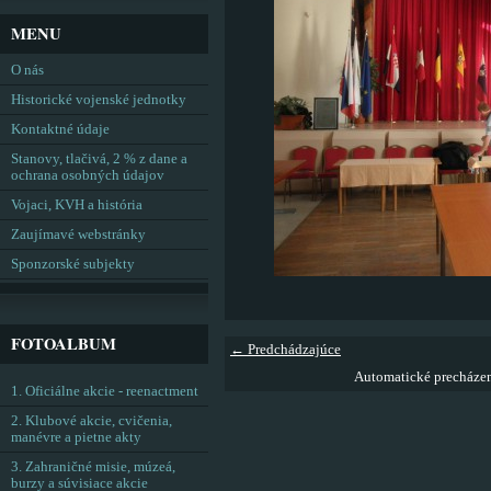
MENU
O nás
Historické vojenské jednotky
Kontaktné údaje
Stanovy, tlačivá, 2 % z dane a
ochrana osobných údajov
Vojaci, KVH a história
Zaujímavé webstránky
Sponzorské subjekty
FOTOALBUM
← Predchádzajúce
Automatické precháze
1. Oficiálne akcie - reenactment
2. Klubové akcie, cvičenia,
manévre a pietne akty
3. Zahraničné misie, múzeá,
burzy a súvisiace akcie