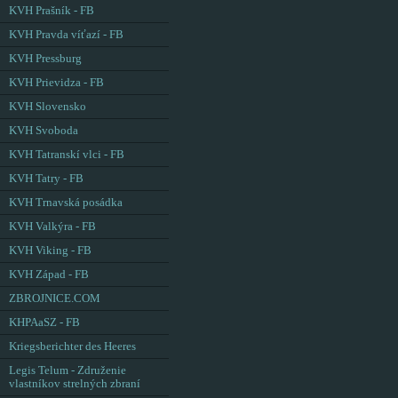
KVH Prašník - FB
KVH Pravda víťazí - FB
KVH Pressburg
KVH Prievidza - FB
KVH Slovensko
KVH Svoboda
KVH Tatranskí vlci - FB
KVH Tatry - FB
KVH Trnavská posádka
KVH Valkýra - FB
KVH Viking - FB
KVH Západ - FB
ZBROJNICE.COM
KHPAaSZ - FB
Kriegsberichter des Heeres
Legis Telum - Združenie
vlastníkov strelných zbraní