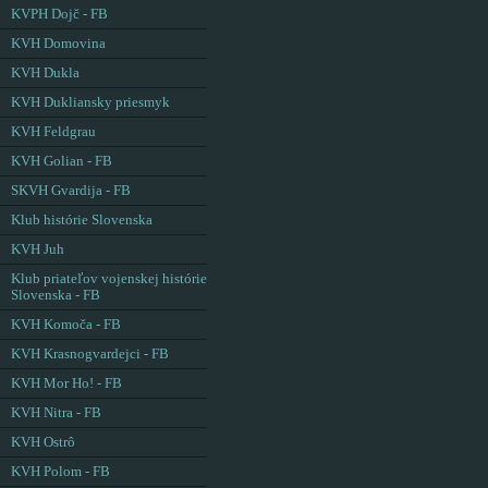
KVPH Dojč - FB
KVH Domovina
KVH Dukla
KVH Dukliansky priesmyk
KVH Feldgrau
KVH Golian - FB
SKVH Gvardija - FB
Klub histórie Slovenska
KVH Juh
Klub priateľov vojenskej histórie
Slovenska - FB
KVH Komoča - FB
KVH Krasnogvardejci - FB
KVH Mor Ho! - FB
KVH Nitra - FB
KVH Ostrô
KVH Polom - FB