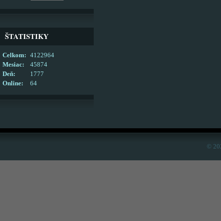
ŠTATISTIKY
Celkom:
4122964
Mesiac:
45874
Deň:
1777
Online:
64
© 20