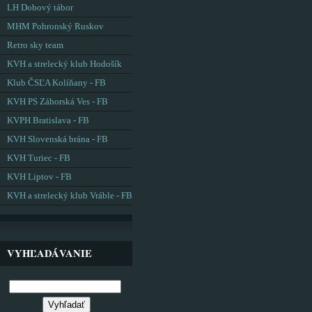
LH Dobový tábor
MHM Pohronský Ruskov
Retro sky team
KVH a strelecký klub Hodošík
Klub ČSĽA Kolíňany - FB
KVH PS Záhorská Ves - FB
KVPH Bratislava - FB
KVH Slovenská brána - FB
KVH Turiec - FB
KVH Liptov - FB
KVH a strelecký klub Vráble - FB
VYHĽADÁVANIE